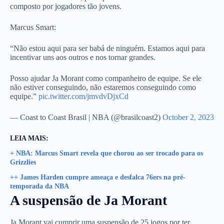
composto por jogadores tão jovens.
Marcus Smart:
“Não estou aqui para ser babá de ninguém. Estamos aqui para
incentivar uns aos outros e nos tornar grandes.
Posso ajudar Ja Morant como companheiro de equipe. Se ele
não estiver conseguindo, não estaremos conseguindo como
equipe.”
pic.twitter.com/jmvdvDjxCd
— Coast to Coast Brasil | NBA (@brasilcoast2)
October 2, 2023
LEIA MAIS:
+ NBA: Marcus Smart revela que chorou ao ser trocado para os
Grizzlies
++ James Harden cumpre ameaça e desfalca 76ers na pré-
temporada da NBA
A suspensão de Ja Morant
Ja Morant vai cumprir uma suspensão de 25 jogos por ter