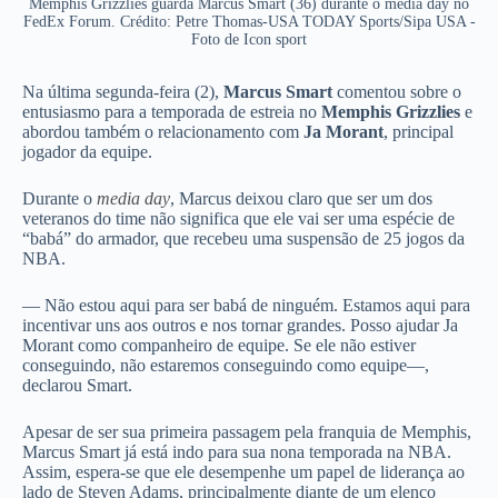
Memphis Grizzlies guarda Marcus Smart (36) durante o media day no
FedEx Forum. Crédito: Petre Thomas-USA TODAY Sports/Sipa USA -
Foto de Icon sport
Na última segunda-feira (2),
Marcus Smart
comentou sobre o
entusiasmo para a temporada de estreia no
Memphis Grizzlies
e
abordou também o relacionamento com
Ja Morant
, principal
jogador da equipe.
Durante o
media day
, Marcus deixou claro que ser um dos
veteranos do time não significa que ele vai ser uma espécie de
“babá” do armador, que recebeu uma suspensão de 25 jogos da
NBA.
— Não estou aqui para ser babá de ninguém. Estamos aqui para
incentivar uns aos outros e nos tornar grandes. Posso ajudar Ja
Morant como companheiro de equipe. Se ele não estiver
conseguindo, não estaremos conseguindo como equipe—,
declarou Smart.
Apesar de ser sua primeira passagem pela franquia de Memphis,
Marcus Smart já está indo para sua nona temporada na NBA.
Assim, espera-se que ele desempenhe um papel de liderança ao
lado de Steven Adams, principalmente diante de um elenco