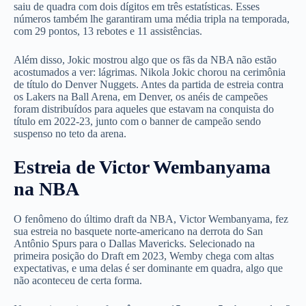
saiu de quadra com dois dígitos em três estatísticas. Esses
números também lhe garantiram uma média tripla na temporada,
com 29 pontos, 13 rebotes e 11 assistências.
Além disso, Jokic mostrou algo que os fãs da NBA não estão
acostumados a ver: lágrimas. Nikola Jokic chorou na cerimônia
de título do Denver Nuggets. Antes da partida de estreia contra
os Lakers na Ball Arena, em Denver, os anéis de campeões
foram distribuídos para aqueles que estavam na conquista do
título em 2022-23, junto com o banner de campeão sendo
suspenso no teto da arena.
Estreia de Victor Wembanyama
na NBA
O fenômeno do último draft da NBA, Victor Wembanyama, fez
sua estreia no basquete norte-americano na derrota do San
Antônio Spurs para o Dallas Mavericks. Selecionado na
primeira posição do Draft em 2023, Wemby chega com altas
expectativas, e uma delas é ser dominante em quadra, algo que
não aconteceu de certa forma.