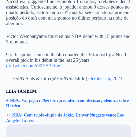
Na estreia, o gigante francês anotou 15 pontos, 5 rebotes e deu 3
assistências. Curiosamente, o jogador anotou 9 desses pontos no
quarto período, se tornando o 3º jogador selecionado na primeira
posição do draft com mais pontos no último período na noite de
abertura.
Victor Wembanyama finished his NBA debut with 15 points and
5 rebounds.
9 of his points came in the 4th quarter, the 3rd-most by a No. 1
overall pick in his debut in the last 25 years.
pic.twitter.com/r90YA3DIwu
— ESPN Stats & Info (@ESPNStatsInfo)
October 26, 2023
LEIA TAMBÉM:
+ NBA: Vai jogar? 76ers surpreendem com decisão polêmica sobre
Harden
++
NBA: Com triplo-duplo de Jokic, Denver Nuggets vence Los
Angeles Lakers