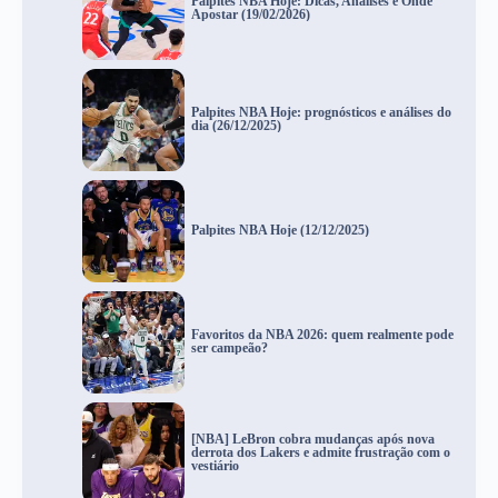
Palpites NBA Hoje: Dicas, Análises e Onde
Apostar (19/02/2026)
Palpites NBA Hoje: prognósticos e análises do
dia (26/12/2025)
Palpites NBA Hoje (12/12/2025)
Favoritos da NBA 2026: quem realmente pode
ser campeão?
[NBA] LeBron cobra mudanças após nova
derrota dos Lakers e admite frustração com o
vestiário