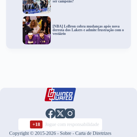
ser campeão?
[NBA] LeBron cobra mudanças após nova
derrota dos Lakers e admite frustração com o
vestiário
+18
Jogue com responsabilidade
Copyright © 2015-2026 -
Sobre
-
Carta de Diretrizes