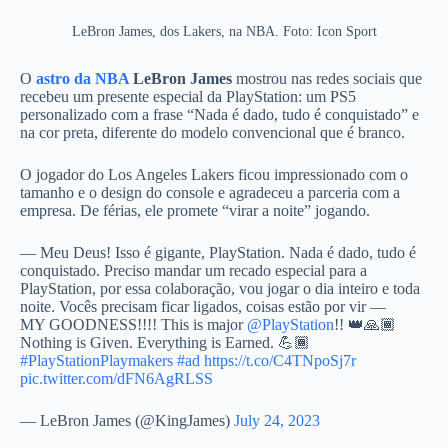
LeBron James, dos Lakers, na NBA. Foto: Icon Sport
O
astro da NBA
LeBron James
mostrou nas redes sociais que
recebeu um presente especial da PlayStation: um PS5
personalizado com a frase “Nada é dado, tudo é conquistado” e
na cor preta, diferente do modelo convencional que é branco.
O jogador do Los Angeles Lakers ficou impressionado com o
tamanho e o design do console e agradeceu a parceria com a
empresa. De férias, ele promete “virar a noite” jogando.
— Meu Deus! Isso é gigante, PlayStation. Nada é dado, tudo é
conquistado. Preciso mandar um recado especial para a
PlayStation, por essa colaboração, vou jogar o dia inteiro e toda
noite. Vocês precisam ficar ligados, coisas estão por vir —
MY GOODNESS!!!! This is major
@PlayStation
!! 👑🙏🏾
Nothing is Given. Everything is Earned. 💪🏾
#PlayStationPlaymakers
#ad
https://t.co/C4TNpoSj7r
pic.twitter.com/dFN6AgRLSS
— LeBron James (@KingJames)
July 24, 2023