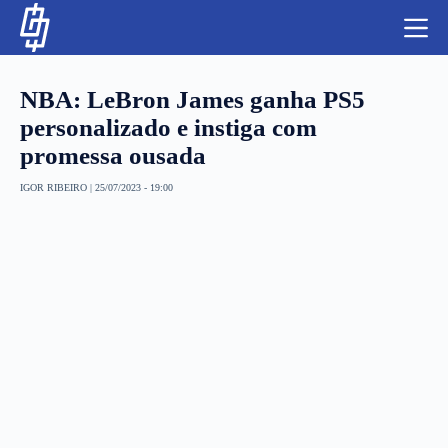
S
k
i
p
t
NBA: LeBron James ganha PS5
o
c
personalizado e instiga com
o
promessa ousada
n
t
NBA
e
IGOR RIBEIRO
|
25/07/2023 - 19:00
n
LUTAS E MMA
t
NFL
MLS
APOSTAS LEGAL