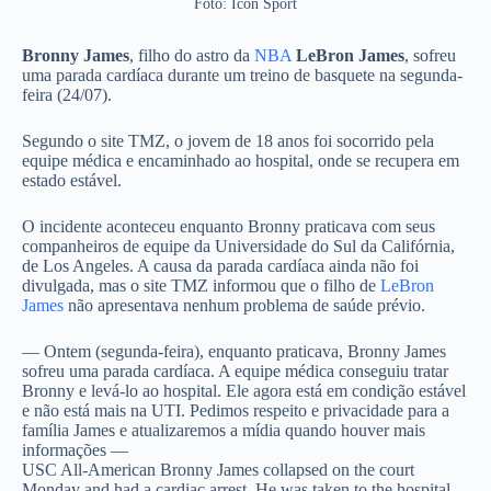
Foto: Icon Sport
Bronny James
, filho do astro da
NBA
LeBron James
, sofreu
uma parada cardíaca durante um treino de basquete na segunda-
feira (24/07).
Segundo o site TMZ, o jovem de 18 anos foi socorrido pela
equipe médica e encaminhado ao hospital, onde se recupera em
estado estável.
O incidente aconteceu enquanto Bronny praticava com seus
companheiros de equipe da Universidade do Sul da Califórnia,
de Los Angeles. A causa da parada cardíaca ainda não foi
divulgada, mas o site TMZ informou que o filho de
LeBron
James
não apresentava nenhum problema de saúde prévio.
— Ontem (segunda-feira), enquanto praticava, Bronny James
sofreu uma parada cardíaca. A equipe médica conseguiu tratar
Bronny e levá-lo ao hospital. Ele agora está em condição estável
e não está mais na UTI. Pedimos respeito e privacidade para a
família James e atualizaremos a mídia quando houver mais
informações —
USC All-American Bronny James collapsed on the court
Monday and had a cardiac arrest. He was taken to the hospital