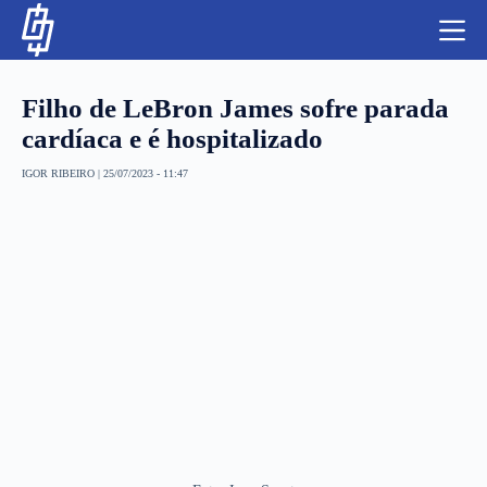
S
k
i
p
t
Filho de LeBron James sofre parada
o
c
cardíaca e é hospitalizado
o
n
IGOR RIBEIRO
|
25/07/2023 - 11:47
t
NBA
e
n
LUTAS E MMA
t
NFL
MLS
APOSTAS LEGAL