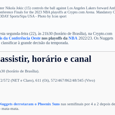
er Nikola Jokic (15) controls the ball against Los Angeles Lakers forward An
Conference Finals for the 2023 NBA playoffs at Crypto.com Arena. Mandatory C
DAY Sports/Sipa USA - Photo by Icon sport
esta segunda-feira (22), às 21h30 (horário de Brasília), na Crypto.com
ais da Conferência Oeste
nos playoffs da
NBA
2022/23. Os Nuggets
e classificar à grande decisão da temporada.
ssistir, horário e canal
0 (horário de Brasília).
2/572 (NET e Claro), 611 (Oi), 572/467/862/48/345 (Vivo)
Nuggets derrotaram o Phoenix Suns
nas semifinais por 4 a 2 depois d
o mata-mata.