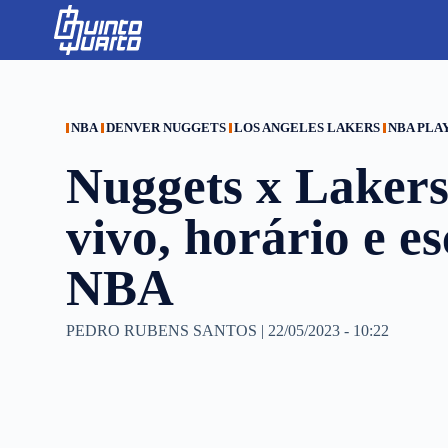
S
k
i
p
t
o
c
NBA
DENVER NUGGETS
LOS ANGELES LAKERS
NBA PLA
o
n
Nuggets x Lakers 
t
e
n
vivo, horário e e
t
NBA
PEDRO RUBENS SANTOS
|
22/05/2023 - 10:22