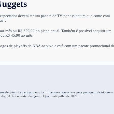
Nuggets
telespectador deverá ter um pacote de TV por assinatura que conte com
ar+.
0 por mês ou R$ 329,90 no plano anual. Também é possível adquirir um
 de R$ 45,90 ao mês.
 jogos de playoffs da NBA ao vivo e está com um pacote promocional d
ura de futebol americano no site Torcedores.com e teve uma passagem de três anos
igital. Foi repórter do Quinto Quarto até julho de 2023.