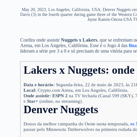
May 20, 2023; Los Angeles, California, USA; Denver Nuggets cent
Davis (3) in the fourth quarter during game three of the Western 
Jayne Kamin-Oncea-USA TO
Confira onde assistir
Nuggets x Lakers
, que se enfrentam n
Arena, em Los Angeles, Califórnia. Esse é o Jogo 4 das
fin
lideram a série por 3 a 0 e só precisam de uma vitória para s
Lakers x Nuggets: onde a
Data e horário:
Segunda-feira, 22 de maio de 2023, às 21h3
Local:
Crypto.com Arena, em Los Angeles, Califórnia.
Onde assistir: ESPN 2
na TV fechada (Canal 599 (SKY), 7
e
Star+
(online, no streaming).
Denver Nuggets
Donos da melhor campanha do Oeste nesta temporada,
os 
passar pelo Minnesota Timberwolves na primeira rodada d