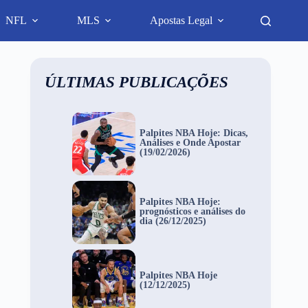
NFL
MLS
Apostas Legal
ÚLTIMAS PUBLICAÇÕES
Palpites NBA Hoje: Dicas,
Análises e Onde Apostar
(19/02/2026)
Palpites NBA Hoje:
prognósticos e análises do
dia (26/12/2025)
Palpites NBA Hoje
(12/12/2025)