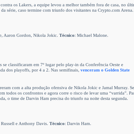
 contra os Lakers, a equipe levou a melhor também fora de casa, no últ
 da série, caso termine com triunfo dos visitantes na Crypto.com Arena.
pe, Aaron Gordon, Nikola Jokic.
Técnico
: Michael Malone.
 se classificaram em 7º lugar pelo play-in da Conferência Oeste e
da dos playoffs, por 4 a 2. Nas semifinais,
venceram o Golden State
sofreram com a alta produção ofensiva de Nikola Jokic e Jamal Murray. 
em todos os confrontos e agora corre o risco de levar uma “varrida”. Pa
rada, o time de Darvin Ham precisa do triunfo na noite desta segunda.
 Russell e Anthony Davis.
Técnico
: Darvin Ham.