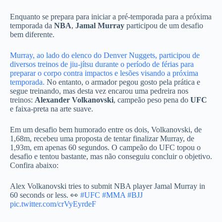
Enquanto se prepara para iniciar a pré-temporada para a próxima
temporada da
NBA
,
Jamal Murray
participou de um desafio
bem diferente.
Murray, ao lado do elenco do Denver Nuggets, participou de
diversos treinos de jiu-jítsu durante o período de férias para
preparar o corpo contra impactos e lesões visando a próxima
temporada.
No entanto, o armador pegou gosto pela prática e
segue treinando, mas desta vez encarou uma pedreira nos
treinos:
Alexander Volkanovski
, campeão peso pena do
UFC
e faixa-preta na arte suave.
Em um desafio bem humorado entre os dois, Volkanovski, de
1,68m, recebeu uma proposta de tentar finalizar Murray, de
1,93m, em apenas 60 segundos. O campeão do UFC topou o
desafio e tentou bastante, mas não conseguiu concluir o objetivo.
Confira abaixo:
Alex Volkanovski tries to submit NBA player Jamal Murray in
60 seconds or less. 👀
#UFC
#MMA
#BJJ
pic.twitter.com/crVyEyrdeF