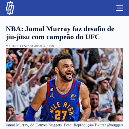
S
k
i
p
t
NBA: Jamal Murray faz desafio de
o
c
jiu-jítsu com campeão do UFC
o
n
MATHEUS COSTA
|
30/09/2023 - 10:00
t
NBA
e
n
LUTAS E MMA
t
NFL
MLS
APOSTAS LEGAL
Jamal Murray, do Denver Nuggets. Foto: Reprodução/Twitter @nuggets