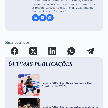
torcedor do São Paulo Futebol Clube, André se
encontrou na área dos esportes americanos e hoje
se tornou "torcedor LeBron" e um admirador de
Stephen Curry, o "Víbora".
Share your love
ÚLTIMAS PUBLICAÇÕES
Palpites NBA Hoje: Dicas, Análises e Onde
Apostar (19/02/2026)
Palpites NBA Hoje: prognósticos e análises do