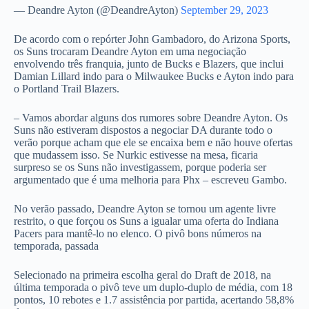
— Deandre Ayton (@DeandreAyton)
September 29, 2023
De acordo com o repórter John Gambadoro, do Arizona Sports,
os Suns trocaram Deandre Ayton em uma negociação
envolvendo três franquia, junto de Bucks e Blazers, que inclui
Damian Lillard indo para o Milwaukee Bucks e Ayton indo para
o Portland Trail Blazers.
– Vamos abordar alguns dos rumores sobre Deandre Ayton. Os
Suns não estiveram dispostos a negociar DA durante todo o
verão porque acham que ele se encaixa bem e não houve ofertas
que mudassem isso. Se Nurkic estivesse na mesa, ficaria
surpreso se os Suns não investigassem, porque poderia ser
argumentado que é uma melhoria para Phx – escreveu Gambo.
No verão passado, Deandre Ayton se tornou um agente livre
restrito, o que forçou os Suns a igualar uma oferta do Indiana
Pacers para mantê-lo no elenco. O pivô bons números na
temporada, passada
Selecionado na primeira escolha geral do Draft de 2018, na
última temporada o pivô teve um duplo-duplo de média, com 18
pontos, 10 rebotes e 1.7 assistência por partida, acertando 58,8%