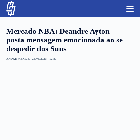
S
k
i
p
t
Mercado NBA: Deandre Ayton
o
c
posta mensagem emocionada ao se
o
despedir dos Suns
n
t
NBA
e
ANDRÉ MERICE
|
29/09/2023 - 12:57
n
LUTAS E MMA
t
NFL
MLS
APOSTAS LEGAL