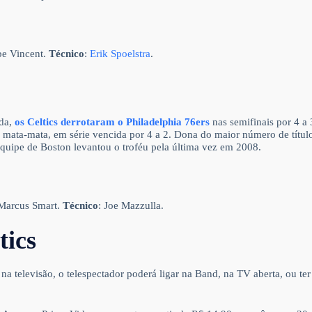
be Vincent.
Técnico
:
Erik Spoelstra
.
ada,
os Celtics derrotaram o Philadelphia 76ers
nas semifinais por 4 a 
 mata-mata, em série vencida por 4 a 2. Dona do maior número de títul
uipe de Boston levantou o troféu pela última vez em 2008.
 Marcus Smart.
Técnico
: Joe Mazzulla.
tics
 na televisão, o telespectador poderá ligar na Band, na TV aberta, ou ter