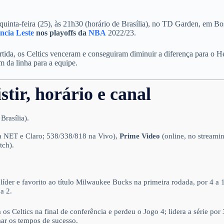
 quinta-feira (25), às 21h30 (horário de Brasília), no TD Garden, em Bo
ncia Leste
nos playoffs da
NBA
2022/23.
tida, os Celtics venceram e conseguiram diminuir a diferença para o H
im da linha para a equipe.
stir, horário e canal
Brasília).
 NET e Claro; 538/338/818 na Vivo),
Prime Video
(online, no streamin
tch).
 líder e favorito ao título Milwaukee Bucks na primeira rodada, por 4 a 1
a 2.
os Celtics na final de conferência e perdeu o Jogo 4; lidera a série por 
mar os tempos de sucesso.