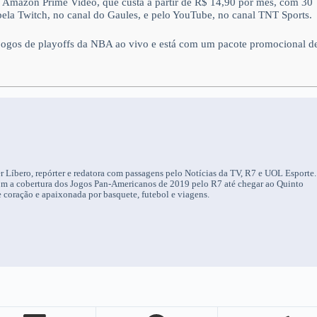
 no Amazon Prime Video, que custa a partir de R$ 14,90 por mês, com 30
la Twitch, no canal do Gaules, e pelo YouTube, no canal TNT Sports.
 jogos de playoffs da NBA ao vivo e está com um pacote promocional d
r Líbero, repórter e redatora com passagens pelo Notícias da TV, R7 e UOL Esporte.
om a cobertura dos Jogos Pan-Americanos de 2019 pelo R7 até chegar ao Quinto
 coração e apaixonada por basquete, futebol e viagens.