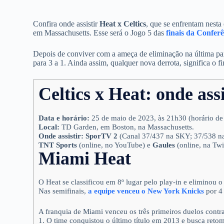
Confira onde assistir
Heat x Celtics
, que se enfrentam nesta
em Massachusetts. Esse será o Jogo 5 das
finais da Conferê
Depois de conviver com a ameça de eliminação na última par
para 3 a 1. Ainda assim, qualquer nova derrota, significa o f
Celtics x Heat: onde assi
Data e horário:
25 de maio de 2023, às 21h30 (horário de 
Local:
TD Garden, em Boston, na Massachusetts.
Onde assistir:
SporTV 2
(Canal 37/437 na SKY; 37/538 na
TNT Sports
(online, no YouTube) e
Gaules
(online, na Twi
Miami Heat
O Heat se classificou em 8º lugar pelo play-in e eliminou o
Nas semifinais,
a equipe venceu o New York Knicks
por 4 
A franquia de Miami venceu os três primeiros duelos contra 
1. O time conquistou o último título em 2013 e busca reto