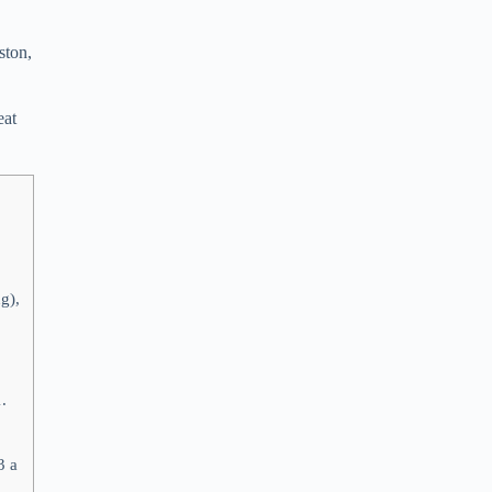
ston,
eat
g),
.
3 a