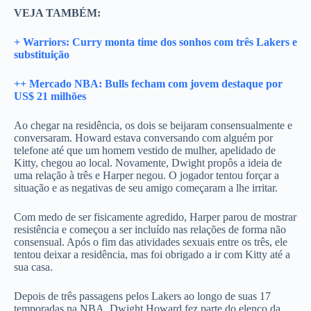
VEJA TAMBÉM:
+ Warriors: Curry monta time dos sonhos com três Lakers e
substituição
++ Mercado NBA: Bulls fecham com jovem destaque por
US$ 21 milhões
Ao chegar na residência, os dois se beijaram consensualmente e
conversaram. Howard estava conversando com alguém por
telefone até que um homem vestido de mulher, apelidado de
Kitty, chegou ao local. Novamente, Dwight propôs a ideia de
uma relação à três e Harper negou. O jogador tentou forçar a
situação e as negativas de seu amigo começaram a lhe irritar.
Com medo de ser fisicamente agredido, Harper parou de mostrar
resistência e começou a ser incluído nas relações de forma não
consensual. Após o fim das atividades sexuais entre os três, ele
tentou deixar a residência, mas foi obrigado a ir com Kitty até a
sua casa.
Depois de três passagens pelos Lakers ao longo de suas 17
temporadas na NBA, Dwight Howard fez parte do elenco da