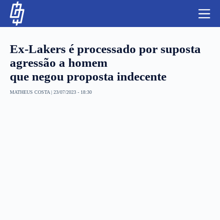
S
k
i
p
t
Ex-Lakers é processado por suposta
o
c
agressão a homem
o
que negou proposta indecente
n
t
NBA
e
MATHEUS COSTA
|
23/07/2023 - 18:30
n
LUTAS E MMA
t
NFL
MLS
APOSTAS LEGAL