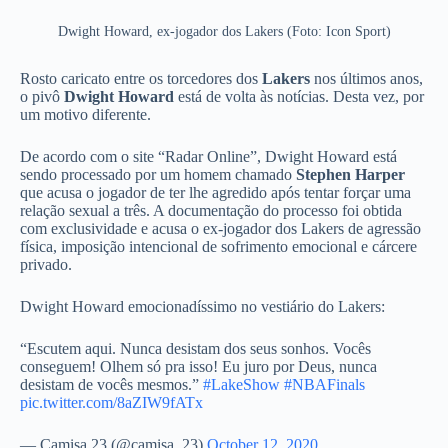
Dwight Howard, ex-jogador dos Lakers (Foto: Icon Sport)
Rosto caricato entre os torcedores dos
Lakers
nos últimos anos,
o pivô
Dwight Howard
está de volta às notícias. Desta vez, por
um motivo diferente.
De acordo com o site “Radar Online”, Dwight Howard está
sendo processado por um homem chamado
Stephen Harper
que acusa o jogador de ter lhe agredido após tentar forçar uma
relação sexual a três. A documentação do processo foi obtida
com exclusividade e acusa o ex-jogador dos Lakers de agressão
física, imposição intencional de sofrimento emocional e cárcere
privado.
Dwight Howard emocionadíssimo no vestiário do Lakers:
“Escutem aqui. Nunca desistam dos seus sonhos. Vocês
conseguem! Olhem só pra isso! Eu juro por Deus, nunca
desistam de vocês mesmos.”
#LakeShow
#NBAFinals
pic.twitter.com/8aZIW9fATx
— Camisa 23 (@camisa_23)
October 12, 2020