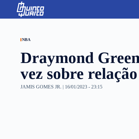
S
k
i
p
t
o
c
NBA
o
n
Draymond Green 
t
e
n
vez sobre relaçã
t
JAMIS GOMES JR.
|
16/01/2023 - 23:15