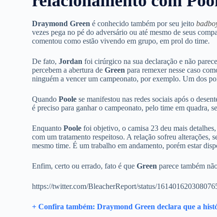
relacionamento com Pool
Draymond Green
é conhecido também por seu jeito
badboy
vezes pega no pé do adversário ou até mesmo de seus compan
comentou como estão vivendo em grupo, em prol do time.
De fato,
Jordan
foi cirúrgico na sua declaração e não parec
percebem a abertura de
Green
para remexer nesse caso como 
ninguém a vencer um campeonato, por exemplo. Um dos po
Quando
Poole
se manifestou nas redes sociais após o desen
é preciso para ganhar o campeonato, pelo time em quadra, s
Enquanto
Poole
foi objetivo, o camisa 23 deu mais detalhes
com um tratamento respeitoso. A relação sofreu alterações, 
mesmo time. É um trabalho em andamento, porém estar dispos
Enfim, certo ou errado, fato é que
Green
parece também não te
https://twitter.com/BleacherReport/status/16140162030
+ Confira também: Draymond Green declara que a histó