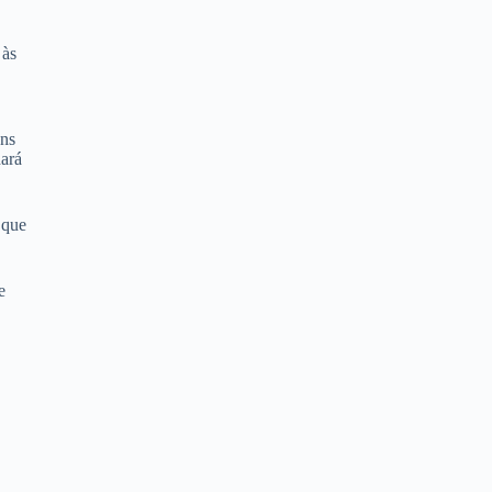
 às
uns
dará
 que
e
o