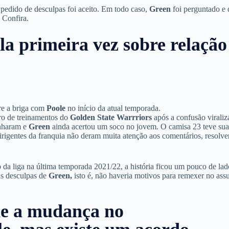
 pedido de desculpas foi aceito. Em todo caso,
Green
foi perguntado e
 Confira.
a primeira vez sobre relação
e a briga com
Poole
no início da atual temporada.
ro de treinamentos do
Golden State Warrriors
após a confusão viraliz
anharam e
Green
ainda acertou um soco no jovem. O camisa 23 teve su
irigentes da franquia não deram muita atenção aos comentários, resolv
da liga na última temporada 2021/22, a história ficou um pouco de lad
as desculpas de
Green,
isto é, não haveria motivos para remexer no ass
e a mudança no