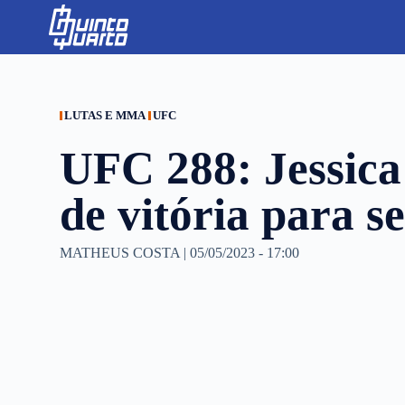
S
k
i
p
t
o
c
LUTAS E MMA
UFC
o
n
UFC 288: Jessica
t
e
n
de vitória para s
t
MATHEUS COSTA
|
05/05/2023 - 17:00