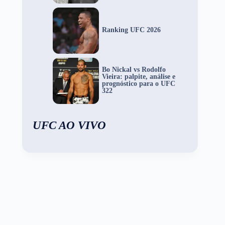
Ranking UFC 2026
Bo Nickal vs Rodolfo
Vieira: palpite, análise e
prognóstico para o UFC
322
UFC AO VIVO