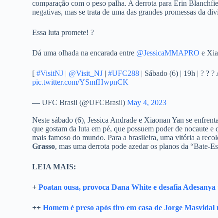
comparação com o peso palha. A derrota para Erin Blanchfi
negativas, mas se trata de uma das grandes promessas da div
Essa luta promete! ?
Dá uma olhada na encarada entre
@JessicaMMAPRO
e Xia
[
#VisitNJ
|
@Visit_NJ
|
#UFC288
| Sábado (6) | 19h | ? ? 
pic.twitter.com/YSmfHwpnCK
— UFC Brasil (@UFCBrasil)
May 4, 2023
Neste sábado (6), Jessica Andrade e Xiaonan Yan se enfren
que gostam da luta em pé, que possuem poder de nocaute e 
mais famoso do mundo. Para a brasileira, uma vitória a re
Grasso
, mas uma derrota pode azedar os planos da “Bate-Es
LEIA MAIS:
+
Poatan ousa, provoca Dana White e desafia Adesanya p
++
Homem é preso após tiro em casa de Jorge Masvida