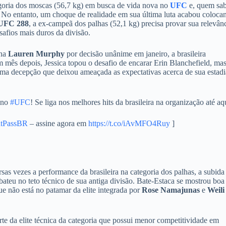
goria dos moscas (56,7 kg) em busca de vida nova no
UFC
e, quem sab
 No entanto, um choque de realidade em sua última luta acabou coloca
UFC 288
, a ex-campeã dos palhas (52,1 kg) precisa provar sua relevân
safios mais duros da divisão.
ana
Lauren Murphy
por decisão unânime em janeiro, a brasileira
 mês depois, Jessica topou o desafio de encarar Erin Blanchefield, ma
a decepção que deixou ameaçada as expectativas acerca de sua estadi
 no
#UFC
! Se liga nos melhores hits da brasileira na organização até aqu
tPassBR
– assine agora em
https://t.co/iAvMFO4Ruy
]
sas vezes a performance da brasileira na categoria dos palhas, a subida
 bateu no teto técnico de sua antiga divisão. Bate-Estaca se mostrou boa
e não está no patamar da elite integrada por
Rose Namajunas
e
Weili
rte da elite técnica da categoria que possui menor competitividade em