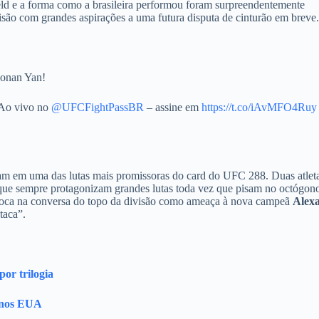
eld e a forma como a brasileira performou foram surpreendentemente
isão com grandes aspirações a uma futura disputa de cinturão em breve
onan Yan!
? Ao vivo no
@UFCFightPassBR
– assine em
https://t.co/iAvMFO4Ruy
tam em uma das lutas mais promissoras do card do UFC 288. Duas atlet
que sempre protagonizam grandes lutas toda vez que pisam no octógon
coloca na conversa do topo da divisão como ameaça à nova campeã
Alex
taca”.
or trilogia
l nos EUA