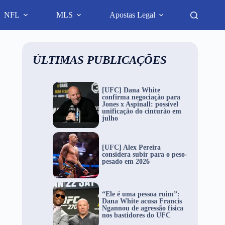
NFL
MLS
Apostas Legal
ÚLTIMAS PUBLICAÇÕES
[UFC] Dana White
confirma negociação para
Jones x Aspinall: possível
unificação do cinturão em
julho
[UFC] Alex Pereira
considera subir para o peso-
pesado em 2026
“Ele é uma pessoa ruim”:
Dana White acusa Francis
Ngannou de agressão física
nos bastidores do UFC