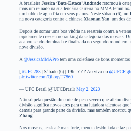
A brasileira
Jessica ‘Bate-Estaca’ Andrade
retornou à cate
mais um reinado na sua lendária carreira no MMA feminino.
um balde de água fria em seus planos. Neste sábado (6), no
na nova categoria contra a chinesa
Xiaonan Yan
, um dos de
Depois de somar uma boa vitória na reestreia contra a veter
rapidamente cresceu no ranking da categoria dos moscas. Um
acabou sendo dominada e finalizada no segundo round em um
nova divisão.
A
@JessicaMMAPro
tem uma coletânea de bons momentos
[
#UFC288
| Sábado (6) | 19h | ? ? ? Ao vivo no
@UFCFigh
pic.twitter.com/QhoqyT7860
— UFC Brasil (@UFCBrasil)
May 2, 2023
Não só pela questão do corte de peso severo que afetou diver
divisão significa novos ares para uma lutadora talentosa que
demais para grande parte da divisão, mas também mostrou qu
Zhang
.
Nos moscas, Jessica é mais forte, menos desidratada e faz pa