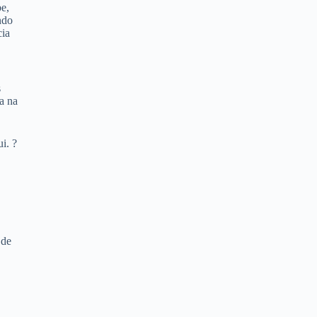
e,
ndo
cia
s
a na
i. ?
 de