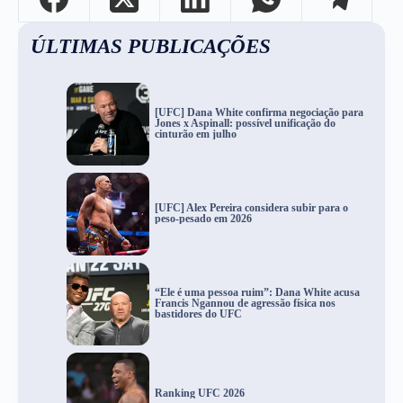
ÚLTIMAS PUBLICAÇÕES
[UFC] Dana White confirma negociação para
Jones x Aspinall: possível unificação do
cinturão em julho
[UFC] Alex Pereira considera subir para o
peso-pesado em 2026
“Ele é uma pessoa ruim”: Dana White acusa
Francis Ngannou de agressão física nos
bastidores do UFC
Ranking UFC 2026