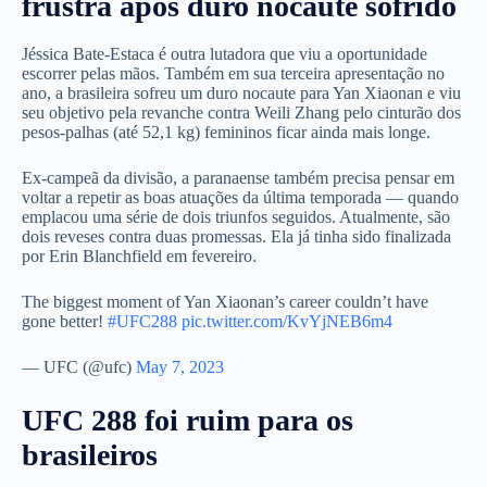
frustra após duro nocaute sofrido
Jéssica Bate-Estaca é outra lutadora que viu a oportunidade
escorrer pelas mãos. Também em sua terceira apresentação no
ano, a brasileira sofreu um duro nocaute para Yan Xiaonan e viu
seu objetivo pela revanche contra Weili Zhang pelo cinturão dos
pesos-palhas (até 52,1 kg) femininos ficar ainda mais longe.
Ex-campeã da divisão, a paranaense também precisa pensar em
voltar a repetir as boas atuações da última temporada — quando
emplacou uma série de dois triunfos seguidos. Atualmente, são
dois reveses contra duas promessas. Ela já tinha sido finalizada
por Erin Blanchfield em fevereiro.
The biggest moment of Yan Xiaonan’s career couldn’t have
gone better!
#UFC288
pic.twitter.com/KvYjNEB6m4
— UFC (@ufc)
May 7, 2023
UFC 288 foi ruim para os
brasileiros