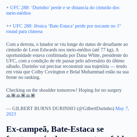
+
UFC 288: ‘Durinho’ perde e se distancia do cinturão dos
meio-médios
++
UFC 288: Jéssica ‘Bate-Estaca’ perde por nocaute no 1º
round para chinesa
Com a derrota, o lutador se viu longe do status de desafiante ao
cinturão de Leon Edwards nos meio-médios (até 77 kg). A
oportunidade estava confirmada por Dana White, presidente do
UFC, com a condição de ele passar pelo adversário do último
sábado. Durinho vai precisar reconstruir sua trajetória — tendo
em vista que Colby Covington e Belal Muhammad estão na sua
frente no ranking.
Checking on the shoulder tomorrow! Hoping for no surgery
🙏🏾🙏🏾🙏🏾
— GILBERT BURNS DURINHO (@GilbertDurinho)
May 7,
2023
Ex-campeã, Bate-Estaca se