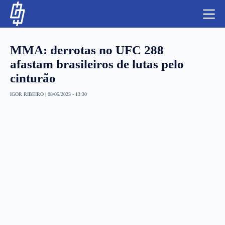
S
k
i
p
t
MMA: derrotas no UFC 288
o
c
afastam brasileiros de lutas pelo
o
cinturão
n
t
NBA
e
IGOR RIBEIRO
|
08/05/2023 - 13:30
n
LUTAS E MMA
t
NFL
MLS
APOSTAS LEGAL