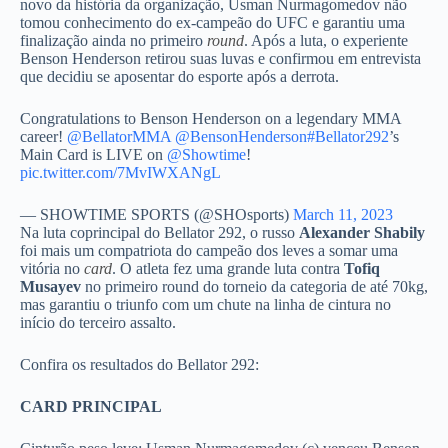
novo da história da organização, Usman Nurmagomedov não
tomou conhecimento do ex-campeão do UFC e garantiu uma
finalização ainda no primeiro
round
. Após a luta, o experiente
Benson Henderson retirou suas luvas e confirmou em entrevista
que decidiu se aposentar do esporte após a derrota.
Congratulations to Benson Henderson on a legendary MMA
career!
@BellatorMMA
@BensonHenderson
#Bellator292
’s
Main Card is LIVE on
@Showtime
!
pic.twitter.com/7MvIWXANgL
— SHOWTIME SPORTS (@SHOsports)
March 11, 2023
Na luta coprincipal do Bellator 292, o russo
Alexander Shabily
foi mais um compatriota do campeão dos leves a somar uma
vitória no
card
. O atleta fez uma grande luta contra
Tofiq
Musayev
no primeiro round do torneio da categoria de até 70kg,
mas garantiu o triunfo com um chute na linha de cintura no
início do terceiro assalto.
Confira os resultados do Bellator 292:
CARD PRINCIPAL