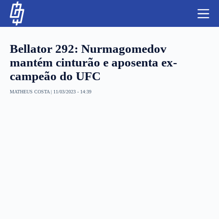
S
k
i
p
t
Bellator 292: Nurmagomedov
o
c
mantém cinturão e aposenta ex-
o
campeão do UFC
n
t
NBA
e
MATHEUS COSTA
|
11/03/2023 - 14:39
n
LUTAS E MMA
t
NFL
MLS
APOSTAS LEGAL