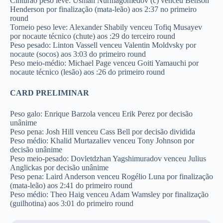
Cinturão peso leve: Usman Nurmagomedov (c) venceu Benson
Henderson por finalização (mata-leão) aos 2:37 no primeiro
round
Torneio peso leve: Alexander Shabily venceu Tofiq Musayev
por nocaute técnico (chute) aos :29 do terceiro round
Peso pesado: Linton Vassell venceu Valentin Moldvsky por
nocaute (socos) aos 3:03 do primeiro round
Peso meio-médio: Michael Page venceu Goiti Yamauchi por
nocaute técnico (lesão) aos :26 do primeiro round
CARD PRELIMINAR
Peso galo: Enrique Barzola venceu Erik Perez por decisão
unânime
Peso pena: Josh Hill venceu Cass Bell por decisão dividida
Peso médio: Khalid Murtazaliev venceu Tony Johnson por
decisão unânime
Peso meio-pesado: Dovletdzhan Yagshimuradov venceu Julius
Anglickas por decisão unânime
Peso pena: Laird Anderson venceu Rogélio Luna por finalização
(mata-leão) aos 2:41 do primeiro round
Peso médio: Theo Haig venceu Adam Wamsley por finalização
(guilhotina) aos 3:01 do primeiro round