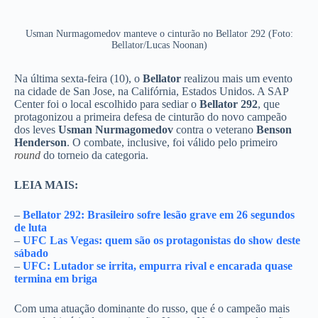
Usman Nurmagomedov manteve o cinturão no Bellator 292 (Foto:
Bellator/Lucas Noonan)
Na última sexta-feira (10), o
Bellator
realizou mais um evento
na cidade de San Jose, na Califórnia, Estados Unidos. A SAP
Center foi o local escolhido para sediar o
Bellator 292
, que
protagonizou a primeira defesa de cinturão do novo campeão
dos leves
Usman Nurmagomedov
contra o veterano
Benson
Henderson
. O combate, inclusive, foi válido pelo primeiro
round
do torneio da categoria.
LEIA MAIS:
–
Bellator 292: Brasileiro sofre lesão grave em 26 segundos
de luta
–
UFC Las Vegas: quem são os protagonistas do show deste
sábado
–
UFC: Lutador se irrita, empurra rival e encarada quase
termina em briga
Com uma atuação dominante do russo, que é o campeão mais