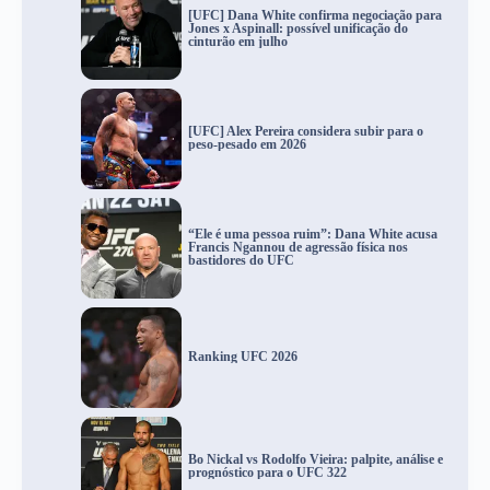
[UFC] Dana White confirma negociação para
Jones x Aspinall: possível unificação do
cinturão em julho
[UFC] Alex Pereira considera subir para o
peso-pesado em 2026
“Ele é uma pessoa ruim”: Dana White acusa
Francis Ngannou de agressão física nos
bastidores do UFC
Ranking UFC 2026
Bo Nickal vs Rodolfo Vieira: palpite, análise e
prognóstico para o UFC 322