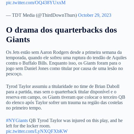
pic.twitter.com/OQ438YUxxM
— TDT Media (@ThirdDownThurs)
October 29, 2023
O drama dos quarterbacks dos
Giants
Os Jets estão sem Aaron Rodgers desde a primeira semana da
temporada, quando ele sofreu uma ruptura do tendão de Aquiles
contra o Buffalo Bills. Enquanto isso, os Giants foram para o
jogo sem Daniel Jones como titular por causa de uma lesão no
pescoço.
Tyrod Taylor assumiu a titularidade no time de Brian Daboll
para a partida, mas sem o quarterback titular disponível e o
reserva em campo, os Giants tiveram que colocar o terceiro QB
do elenco após Taylor sofrer um trauma na região das costelas
no primeiro tempo.
#NYGiants
QB Tyrod Taylor was injured on this play, and he
left for the locker room.
pic.twitter.com/LyNXQFXbKW