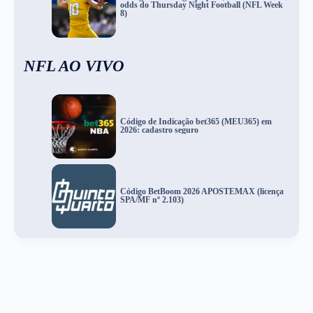
odds do Thursday Night Football (NFL Week
8)
NFL AO VIVO
Código de Indicação bet365 (MEU365) em
2026: cadastro seguro
Código BetBoom 2026 APOSTEMAX (licença
SPA/MF nº 2.103)