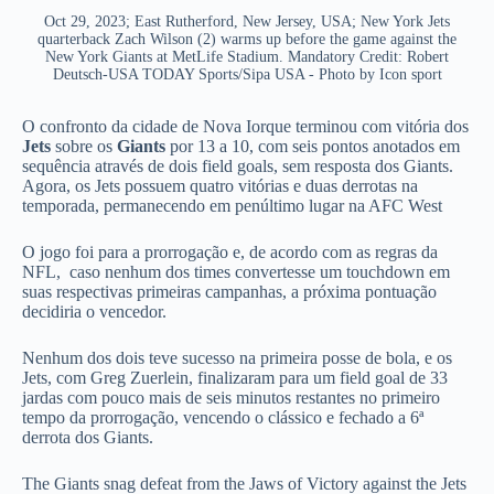
Oct 29, 2023; East Rutherford, New Jersey, USA; New York Jets
quarterback Zach Wilson (2) warms up before the game against the
New York Giants at MetLife Stadium. Mandatory Credit: Robert
Deutsch-USA TODAY Sports/Sipa USA - Photo by Icon sport
O confronto da cidade de Nova Iorque terminou com vitória dos
Jets
sobre os
Giants
por 13 a 10, com seis pontos anotados em
sequência através de dois field goals, sem resposta dos Giants.
Agora, os Jets possuem quatro vitórias e duas derrotas na
temporada, permanecendo em penúltimo lugar na AFC West
O jogo foi para a prorrogação e, de acordo com as regras da
NFL, caso nenhum dos times convertesse um touchdown em
suas respectivas primeiras campanhas, a próxima pontuação
decidiria o vencedor.
Nenhum dos dois teve sucesso na primeira posse de bola, e os
Jets, com Greg Zuerlein, finalizaram para um field goal de 33
jardas com pouco mais de seis minutos restantes no primeiro
tempo da prorrogação, vencendo o clássico e fechado a 6ª
derrota dos Giants.
The Giants snag defeat from the Jaws of Victory against the Jets