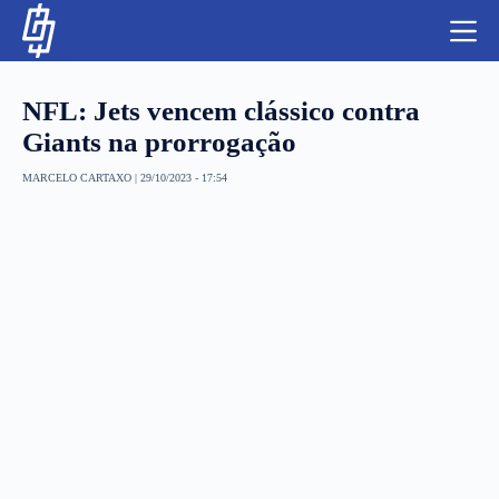
S
k
i
p
t
NFL: Jets vencem clássico contra
o
c
Giants na prorrogação
o
n
MARCELO CARTAXO
|
29/10/2023 - 17:54
t
NBA
e
n
LUTAS E MMA
t
NFL
MLS
APOSTAS LEGAL