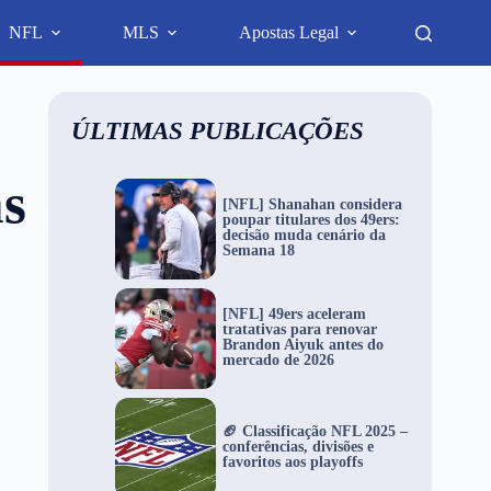
NFL
MLS
Apostas Legal
ÚLTIMAS PUBLICAÇÕES
as
[NFL] Shanahan considera
poupar titulares dos 49ers:
decisão muda cenário da
Semana 18
[NFL] 49ers aceleram
tratativas para renovar
Brandon Aiyuk antes do
mercado de 2026
🏈 Classificação NFL 2025 –
conferências, divisões e
favoritos aos playoffs