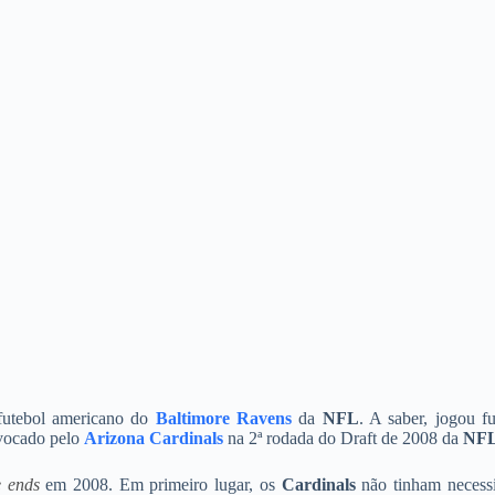
utebol americano do
Baltimore Ravens
da
NFL
. A saber, jogou fu
nvocado pelo
Arizona Cardinals
na 2ª rodada do Draft de 2008 da
NFL
e ends
em 2008. Em primeiro lugar, os
Cardinals
não tinham necess