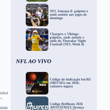
NFL Semana 8: palpites e
onde assistir aos jogos de
domingo
Chargers x Vikings:
palpites, onde assistir e
odds do Thursday Night
Football (NFL Week 8)
NFL AO VIVO
Código de Indicação bet365
(MEU365) em 2026:
cadastro seguro
tebol
.
Código BetBoom 2026
APOSTEMAX (licença
idade