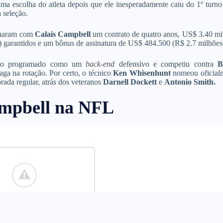
ma escolha do atleta depois que ele inesperadamente caiu do 1º turno 
 seleção.
naram com
Calais Campbell
um contrato de quatro anos, US$ 3.40 mi
 garantidos e um bônus de assinatura de US$ 484.500 (R$ 2.7 milhões
nto programado como um
back-end
defensivo e competiu contra
B
ga na rotação. Por certo, o técnico
Ken Whisenhunt
nomeou oficial
ada regular, atrás dos veteranos
Darnell Dockett
e
Antonio
Smith.
Campbell na NFL