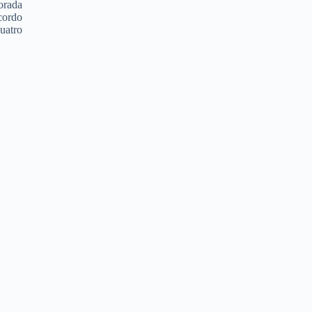
orada
cordo
uatro