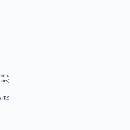
com o
hões)
s (R$