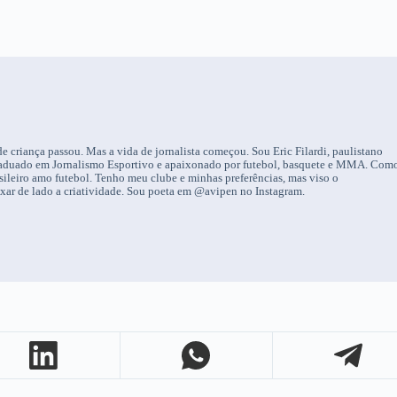
 criança passou. Mas a vida de jornalista começou. Sou Eric Filardi, paulistano
-graduado em Jornalismo Esportivo e apaixonado por futebol, basquete e MMA. Com
sileiro amo futebol. Tenho meu clube e minhas preferências, mas viso o
ixar de lado a criatividade. Sou poeta em @avipen no Instagram.