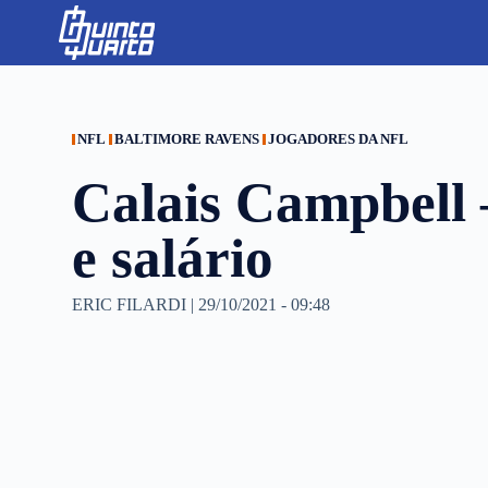
S
k
i
p
t
o
c
NFL
BALTIMORE RAVENS
JOGADORES DA NFL
o
n
Calais Campbell –
t
e
n
e salário
t
ERIC FILARDI
|
29/10/2021 - 09:48