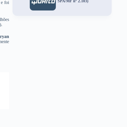
SPA/MF nº 2.103)
e foi
lhões
).
ryan
mente