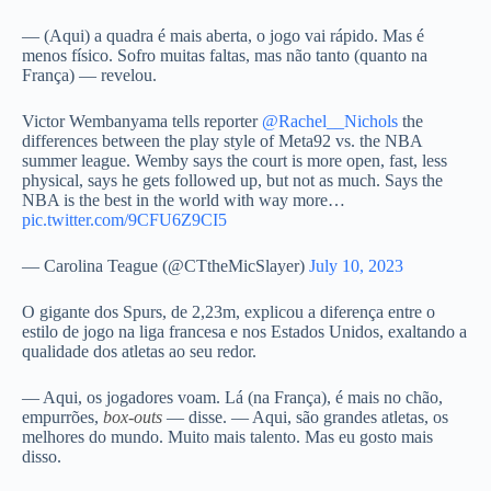
— (Aqui) a quadra é mais aberta, o jogo vai rápido. Mas é
menos físico. Sofro muitas faltas, mas não tanto (quanto na
França) — revelou.
Victor Wembanyama tells reporter
@Rachel__Nichols
the
differences between the play style of Meta92 vs. the NBA
summer league. Wemby says the court is more open, fast, less
physical, says he gets followed up, but not as much. Says the
NBA is the best in the world with way more…
pic.twitter.com/9CFU6Z9CI5
— Carolina Teague (@CTtheMicSlayer)
July 10, 2023
O gigante dos Spurs, de 2,23m, explicou a diferença entre o
estilo de jogo na liga francesa e nos Estados Unidos, exaltando a
qualidade dos atletas ao seu redor.
— Aqui, os jogadores voam. Lá (na França), é mais no chão,
empurrões,
box-outs
— disse. — Aqui, são grandes atletas, os
melhores do mundo. Muito mais talento. Mas eu gosto mais
disso.