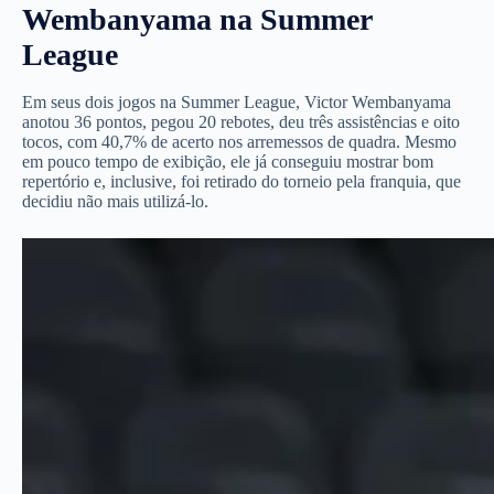
Wembanyama na Summer
League
Em seus dois jogos na Summer League, Victor Wembanyama
anotou 36 pontos, pegou 20 rebotes, deu três assistências e oito
tocos, com 40,7% de acerto nos arremessos de quadra. Mesmo
em pouco tempo de exibição, ele já conseguiu mostrar bom
repertório e, inclusive,
foi retirado do torneio pela franquia
, que
decidiu não mais utilizá-lo.