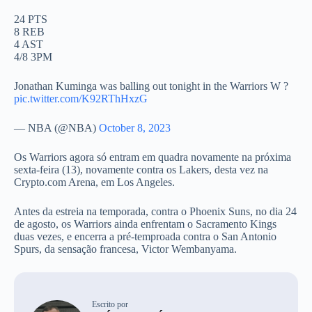
24 PTS
8 REB
4 AST
4/8 3PM
Jonathan Kuminga was balling out tonight in the Warriors W ?
pic.twitter.com/K92RThHxzG
— NBA (@NBA)
October 8, 2023
Os Warriors agora só entram em quadra novamente na próxima
sexta-feira (13), novamente contra os Lakers, desta vez na
Crypto.com Arena, em Los Angeles.
Antes da estreia na temporada, contra o Phoenix Suns, no dia 24
de agosto, os Warriors ainda enfrentam o Sacramento Kings
duas vezes, e encerra a pré-temproada contra o San Antonio
Spurs, da sensação francesa, Victor Wembanyama.
Escrito por