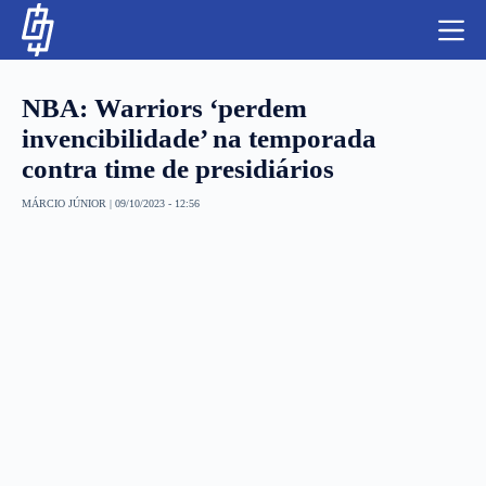
S
k
i
p
t
NBA: Warriors ‘perdem
o
c
invencibilidade’ na temporada
o
contra time de presidiários
n
t
NBA
e
MÁRCIO JÚNIOR
|
09/10/2023 - 12:56
n
LUTAS E MMA
t
NFL
MLS
APOSTAS LEGAL