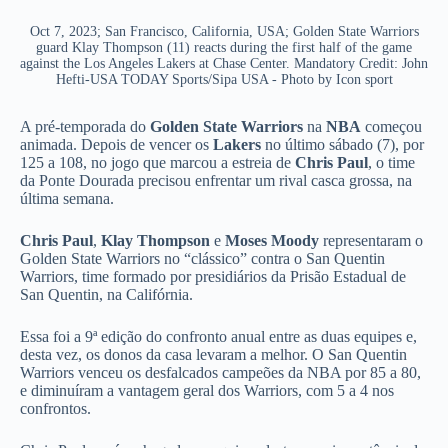
Oct 7, 2023; San Francisco, California, USA; Golden State Warriors
guard Klay Thompson (11) reacts during the first half of the game
against the Los Angeles Lakers at Chase Center. Mandatory Credit: John
Hefti-USA TODAY Sports/Sipa USA - Photo by Icon sport
A pré-temporada do
Golden State Warriors
na
NBA
começou
animada. Depois de vencer os
Lakers
no último sábado (7), por
125 a 108, no jogo que marcou a estreia de
Chris Paul
, o time
da Ponte Dourada precisou enfrentar um rival casca grossa, na
última semana.
Chris Paul
,
Klay Thompson
e
Moses Moody
representaram o
Golden State Warriors no “clássico” contra o San Quentin
Warriors, time formado por presidiários da Prisão Estadual de
San Quentin, na Califórnia.
Essa foi a 9ª edição do confronto anual entre as duas equipes e,
desta vez, os donos da casa levaram a melhor. O San Quentin
Warriors venceu os desfalcados campeões da NBA por 85 a 80,
e diminuíram a vantagem geral dos Warriors, com 5 a 4 nos
confrontos.