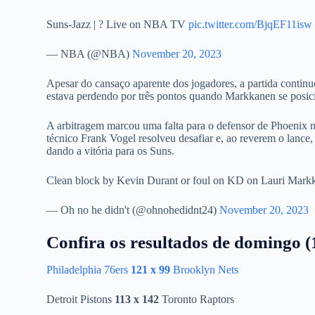
Suns-Jazz | ? Live on NBA TV
pic.twitter.com/BjqEF11isw
— NBA (@NBA)
November 20, 2023
Apesar do cansaço aparente dos jogadores, a partida continu
estava perdendo por três pontos quando Markkanen se posici
A arbitragem marcou uma falta para o defensor de Phoenix no
técnico Frank Vogel resolveu desafiar e, ao reverem o lance,
dando a vitória para os Suns.
Clean block by Kevin Durant or foul on KD on Lauri Mar
— Oh no he didn't (@ohnohedidnt24)
November 20, 2023
Confira os resultados de domingo 
Philadelphia 76ers
121 x 99
Brooklyn Nets
Detroit Pistons
113 x 142
Toronto Raptors