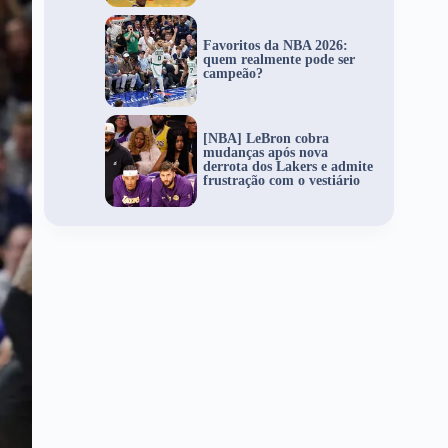
Favoritos da NBA 2026:
quem realmente pode ser
campeão?
[NBA] LeBron cobra
mudanças após nova
derrota dos Lakers e admite
frustração com o vestiário