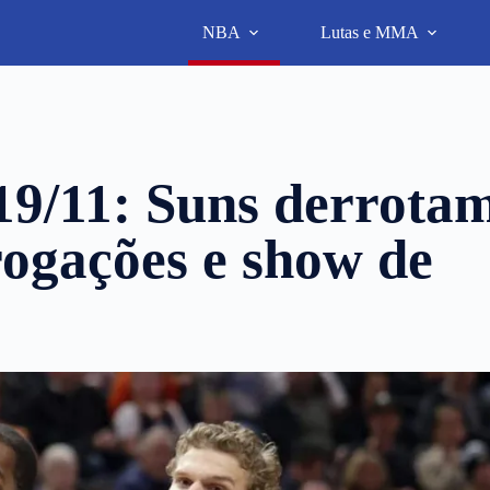
NBA
Lutas e MMA
19/11: Suns derrota
rogações e show de