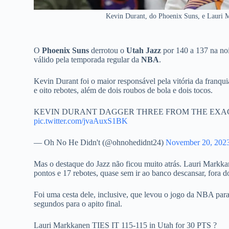
Kevin Durant, do Phoenix Suns, e Lauri 
O
Phoenix Suns
derrotou o
Utah Jazz
por 140 a 137 na noi
válido pela temporada regular da
NBA
.
Kevin Durant foi o maior responsável pela vitória da franqu
e oito rebotes, além de dois roubos de bola e dois tocos.
KEVIN DURANT DAGGER THREE FROM THE EXACT
pic.twitter.com/jvaAuxS1BK
— Oh No He Didn't (@ohnohedidnt24)
November 20, 202
Mas o destaque do Jazz não ficou muito atrás. Lauri Markka
pontos e 17 rebotes, quase sem ir ao banco descansar, fora d
Foi uma cesta dele, inclusive, que levou o jogo da NBA para
segundos para o apito final.
Lauri Markkanen TIES IT 115-115 in Utah for 30 PTS ?