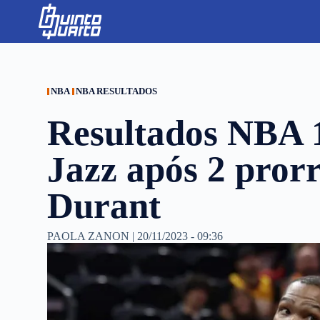
S
k
i
p
t
o
c
NBA
NBA RESULTADOS
o
n
Resultados NBA 
t
e
n
Jazz após 2 pror
t
Durant
PAOLA ZANON
|
20/11/2023 - 09:36