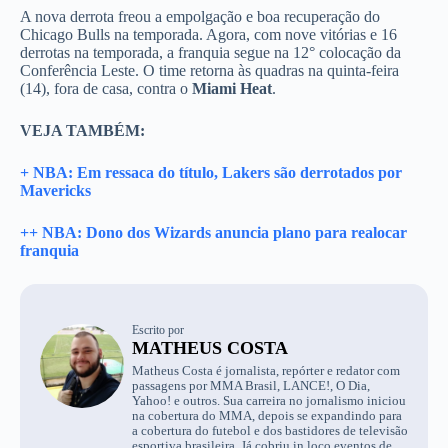
A nova derrota freou a empolgação e boa recuperação do
Chicago Bulls na temporada. Agora, com nove vitórias e 16
derrotas na temporada, a franquia segue na 12° colocação da
Conferência Leste. O time retorna às quadras na quinta-feira
(14), fora de casa, contra o
Miami Heat
.
VEJA TAMBÉM:
+ NBA: Em ressaca do título, Lakers são derrotados por
Mavericks
++ NBA: Dono dos Wizards anuncia plano para realocar
franquia
Escrito por
MATHEUS COSTA
Matheus Costa é jornalista, repórter e redator com
passagens por MMA Brasil, LANCE!, O Dia,
Yahoo! e outros. Sua carreira no jornalismo iniciou
na cobertura do MMA, depois se expandindo para
a cobertura do futebol e dos bastidores de televisão
esportiva brasileira. Já cobriu in loco eventos de