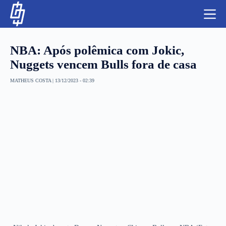
S
k
i
p
t
NBA: Após polêmica com Jokic,
o
c
Nuggets vencem Bulls fora de casa
o
n
MATHEUS COSTA
|
13/12/2023 - 02:39
t
NBA
e
n
LUTAS E MMA
t
NFL
MLS
APOSTAS LEGAL