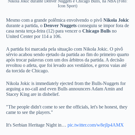
Nikola Jokic durante Denver Nuggets e Chicago Bulls, na NBA (Foto:
Icon Sport)
Mesmo com a grande polêmica envolvendo o pivô
Nikola Jokic
durante a partida, o
Denver Nuggets
conseguiu se impor fora de
casa nesta terça-feira (12) para vencer o
Chicago Bulls
no
United Center por 114 a 106.
A partida foi marcada pela situação com Nikola Jokic. O pivô
sérvio acabou sendo ejetado da partida ao fim do primeiro quarto
após trocar palavras com um dos árbitros da partida. A decisão
revoltou o atleta, que foi levado aos vestiários, e gerou vaias até
da torcida de Chicago.
Nikola Jokic is immediately ejected from the Bulls-Nuggets for
arguing a no-call and even Bulls announcers Adam Amin and
Stacey King are in disbelief.
"The people didn't come to see the officials, let's be honest, they
came to see the players."
It's Serbian Heritage Night in…
pic.twitter.com/w8ejIp4AMX