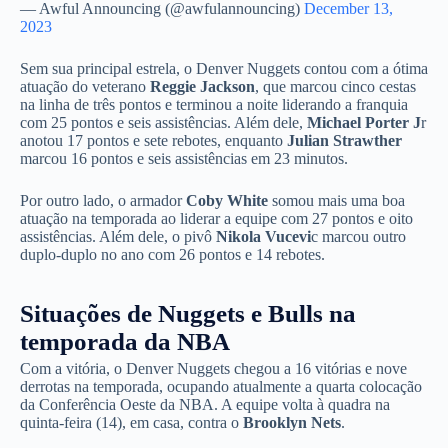
— Awful Announcing (@awfulannouncing)
December 13,
2023
Sem sua principal estrela, o Denver Nuggets contou com a ótima
atuação do veterano
Reggie Jackson
, que marcou cinco cestas
na linha de três pontos e terminou a noite liderando a franquia
com 25 pontos e seis assistências. Além dele,
Michael Porter J
r
anotou 17 pontos e sete rebotes, enquanto
Julian Strawther
marcou 16 pontos e seis assistências em 23 minutos.
Por outro lado, o armador
Coby White
somou mais uma boa
atuação na temporada ao liderar a equipe com 27 pontos e oito
assistências. Além dele, o pivô
Nikola Vucevi
c marcou outro
duplo-duplo no ano com 26 pontos e 14 rebotes.
Situações de Nuggets e Bulls na
temporada da NBA
Com a vitória, o Denver Nuggets chegou a 16 vitórias e nove
derrotas na temporada, ocupando atualmente a quarta colocação
da Conferência Oeste da NBA. A equipe volta à quadra na
quinta-feira (14), em casa, contra o
Brooklyn Nets
.