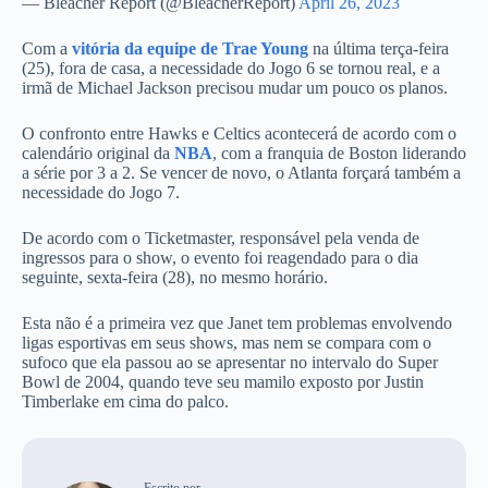
— Bleacher Report (@BleacherReport)
April 26, 2023
Com a
vitória da equipe de Trae Young
na última terça-feira
(25), fora de casa, a necessidade do Jogo 6 se tornou real, e a
irmã de Michael Jackson precisou mudar um pouco os planos.
O confronto entre Hawks e Celtics acontecerá de acordo com o
calendário original da
NBA
, com a franquia de Boston liderando
a série por 3 a 2. Se vencer de novo, o Atlanta forçará também a
necessidade do Jogo 7.
De acordo com o Ticketmaster, responsável pela venda de
ingressos para o show, o evento foi reagendado para o dia
seguinte, sexta-feira (28), no mesmo horário.
Esta não é a primeira vez que Janet tem problemas envolvendo
ligas esportivas em seus shows, mas nem se compara com o
sufoco que ela passou ao se apresentar no intervalo do Super
Bowl de 2004, quando teve seu mamilo exposto por Justin
Timberlake em cima do palco.
Escrito por