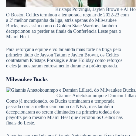
Kristaps Porzingis, Jaylen Brown e Al Ho
O Boston Celtics terminou a temporada regular de 2022-23 com
a 2ª melhor campanha da liga, atrás apenas do Milwaukee
Bucks, mas assim como o Golden State Warriors, também
decepcionou ao perder as finais da Conferência Leste para o
Miami Heat.
Para reforçar a equipe e voltar ainda mais forte na briga pelo
primeiro título de Jayson Tatum e Jaylen Brown, os Celtics
contrataram Kristaps Porzingis e Jrue Holiday como reforços —
e eles já mostraram entrosamento durante a pré-temporada.
Milwaukee Bucks
Giannis Antetokounmpo e Damian Lillard
Como já mencionado, os Bucks terminaram a temporada
passada com a melhor campanha da NBA, mas também
decepcionaram ao serem eliminados na primeira todada dos
playoffs pelo mesmo Miami Heat que derrotou os Celtics nas
finais do Leste.
A equipe comandada por Giannis Antetokounmpo já era forte no