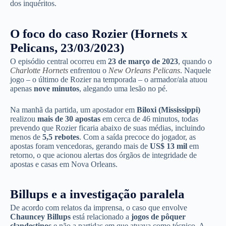
dos inquéritos.
O foco do caso Rozier (Hornets x
Pelicans, 23/03/2023)
O episódio central ocorreu em
23 de março de 2023
, quando o
Charlotte Hornets
enfrentou o
New Orleans Pelicans
. Naquele
jogo – o último de Rozier na temporada – o armador/ala atuou
apenas
nove minutos
, alegando uma lesão no pé.
Na manhã da partida, um apostador em
Biloxi (Mississippi)
realizou
mais de 30 apostas
em cerca de 46 minutos, todas
prevendo que Rozier ficaria abaixo de suas médias, incluindo
menos de
5,5 rebotes
. Com a saída precoce do jogador, as
apostas foram vencedoras, gerando mais de
US$ 13 mil
em
retorno, o que acionou alertas dos órgãos de integridade de
apostas e casas em Nova Orleans.
Billups e a investigação paralela
De acordo com relatos da imprensa, o caso que envolve
Chauncey Billups
está relacionado a
jogos de pôquer
clandestinos
e não a partidas em que atuava como técnico. A