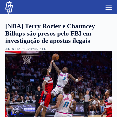
S
k
i
p
t
[NBA] Terry Rozier e Chauncey
o
c
Billups são presos pelo FBI em
o
investigação de apostas ilegais
n
t
NBA
e
JULIEN JOSSET
|
23/10/2025 - 14:42
n
LUTAS E MMA
t
NFL
MLS
APOSTAS LEGAL