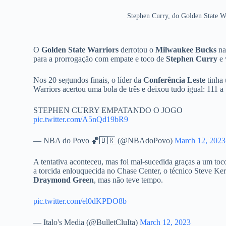
Stephen Curry, do Golden State W
O
Golden State Warriors
derrotou o
Milwaukee Bucks
na
para a prorrogação com empate e toco de
Stephen Curry
e 
Nos 20 segundos finais, o líder da
Conferência Leste
tinha 
Warriors acertou uma bola de três e deixou tudo igual: 111
STEPHEN CURRY EMPATANDO O JOGO
pic.twitter.com/A5nQd19bR9
— NBA do Povo 🏀🇧🇷 (@NBAdoPovo)
March 12, 2023
A tentativa aconteceu, mas foi mal-sucedida graças a um to
a torcida enlouquecida no Chase Center, o técnico Steve Ker
Draymond Green
, mas não teve tempo.
pic.twitter.com/el0dKPDO8b
— Italo's Media (@BulletCluIta)
March 12, 2023