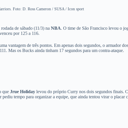
arriors. Foto: D. Ross Cameron / SUSA / Icon sport
 rodada de sábado (11/3) na
NBA
. O time de São Francisco levou o jo
venceu por 125 a 116.
uma vantagem de três pontos. Em apenas dois segundos, o armador do
 a 111. Mas os Bucks ainda tinham 17 segundos para um contra-ataque.
co que
Jrue Holiday
levou do próprio Curry nos dois segundos finais.
r pediu tempo para organizar a equipe, que ainda tentou virar o placar