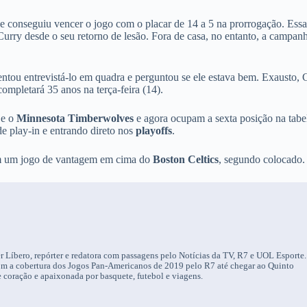
 e conseguiu vencer o jogo com o placar de 14 a 5 na prorrogação. Essa
 Curry desde o seu retorno de lesão. Fora de casa, no entanto, a campan
ntou entrevistá-lo em quadra e perguntou se ele estava bem. Exausto, 
mpletará 35 anos na terça-feira (14).
e o
Minnesota Timberwolves
e agora ocupam a sexta posição na tabe
 play-in e entrando direto nos
playoffs
.
êm um jogo de vantagem em cima do
Boston Celtics
, segundo colocado.
r Líbero, repórter e redatora com passagens pelo Notícias da TV, R7 e UOL Esporte.
om a cobertura dos Jogos Pan-Americanos de 2019 pelo R7 até chegar ao Quinto
 coração e apaixonada por basquete, futebol e viagens.