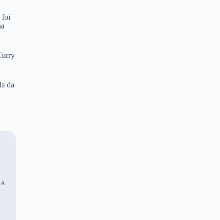
 foi
ha
Curry
la da
 A