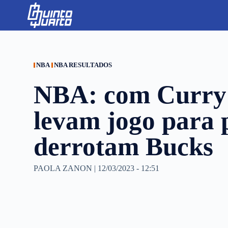
S
k
i
p
t
o
c
NBA
NBA RESULTADOS
o
n
NBA: com Curry 
t
e
n
levam jogo para 
t
derrotam Bucks
PAOLA ZANON
|
12/03/2023 - 12:51