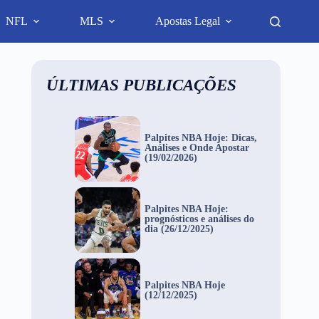
NFL
MLS
Apostas Legal
ÚLTIMAS PUBLICAÇÕES
Palpites NBA Hoje: Dicas,
Análises e Onde Apostar
(19/02/2026)
Palpites NBA Hoje:
prognósticos e análises do
dia (26/12/2025)
Palpites NBA Hoje
(12/12/2025)