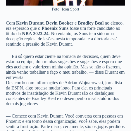
Foto: Icon Sport
Com
Kevin Durant
,
Devin Booker
e
Bradley Beal
no elenco,
era esperado que o
Phoenix Suns
fosse um forte candidato ao
título da
NBA 2023-24
. No entanto, os Suns tem sido uma
decepção repleta de lesões nesta temporada, e a diretoria está
sentindo a pressão de Kevin Durant.
— Eu só quero estar ciente na tomada de decisões, quem deve
estar na equipe, dou minhas sugestões e sugestões e espero que
eles aceitem e valorizem minha opinião. Mas se não o fizerem,
ainda venho trabalhar e faço o meu trabalho. — disse Durant em
entrevista.
De acordo com informações de Adrian Wojnarowski, jornalista
da ESPN, algo precisa mudar logo. Para ele, os principais
motivos de insatisfação de Kevin Durant são os desfalques
constantes de Bradley Beal e o desempenho insatisfatório dos
demais jogadores.
— Comece com Kevin Durant. Você conversa com pessoas em
Phoenix e em torno dessa organização, você sabe, eles podem
sentir a frustração. Parte disso, certamente, são os jogos perdidos