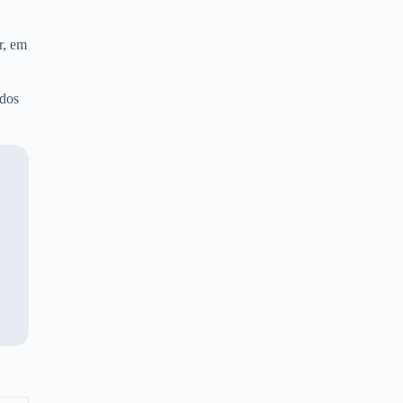
r, em
 dos