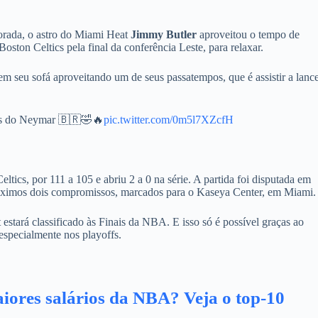
orada, o astro do Miami Heat
Jimmy Butler
aproveitou o tempo de
oston Celtics pela final da conferência Leste, para relaxar.
em seu sofá aproveitando um de seus passatempos, que é assistir a lanc
ces do Neymar 🇧🇷🤣🔥
pic.twitter.com/0m5l7XZcfH
eltics, por 111 a 105 e abriu 2 a 0 na série. A partida foi disputada em
próximos dois compromissos, marcados para o Kaseya Center, em Miami.
 estará classificado às Finais da NBA. E isso só é possível graças ao
specialmente nos playoffs.
iores salários da NBA? Veja o top-10