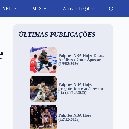
NFL
MLS
Apostas Legal
ÚLTIMAS PUBLICAÇÕES
e
Palpites NBA Hoje: Dicas,
Análises e Onde Apostar
(19/02/2026)
Palpites NBA Hoje:
prognósticos e análises do
dia (26/12/2025)
Palpites NBA Hoje
(12/12/2025)