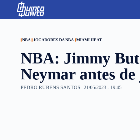
S
k
i
p
t
o
c
NBA
JOGADORES DA NBA
MIAMI HEAT
o
n
NBA: Jimmy Butle
t
e
n
Neymar antes de 
t
PEDRO RUBENS SANTOS
|
21/05/2023 - 19:45