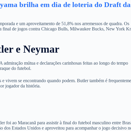
ma brilha em dia de loteria do Draft da
emporada e um aproveitamento de 51,8% nos arremessos de quadra. Os
ta final de jogos contra Chicago Bulls, Milwaukee Bucks, New York K
ler e Neymar
 A admiração mútua e declarações carinhosas feitas ao longo do tempo
raque do futebol.
aris e vivem se encontrando quando podem. Butler também é frequentem
r jogador da história.
r foi ao Maracanã para assistir à final do futebol masculino entre Brasi
ão dos Estados Unidos e aproveitou para acompanhar o jogo decisivo n