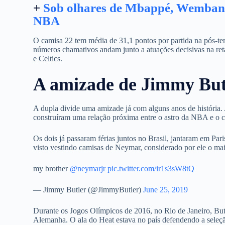
+
Sob olhares de Mbappé, Wembanya
NBA
O camisa 22 tem média de 31,1 pontos por partida na pós-t
números chamativos andam junto a atuações decisivas na re
e Celtics.
A amizade de Jimmy But
A dupla divide uma amizade já com alguns anos de história.
construíram uma relação próxima entre o astro da NBA e o c
Os dois já passaram férias juntos no Brasil, jantaram em P
visto vestindo camisas de Neymar, considerado por ele o maio
my brother
@neymarjr
pic.twitter.com/ir1s3sW8tQ
— Jimmy Butler (@JimmyButler)
June 25, 2019
Durante os Jogos Olímpicos de 2016, no Rio de Janeiro, Butle
Alemanha. O ala do Heat estava no país defendendo a seleç