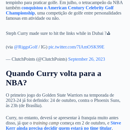
tempinho para praticar golfe. Em julho, o tetracampeão da NBA
também
conquistou o American Century Celebrity Golf
Championship
, uma competição de golfe entre personalidades
famosas em atividade ou não.
Steph Curry made sure to hit the links while in Dubai ?⛳️
(via
@RiggsGolf
/ IG)
pic.twitter.com/7IAmOSK99E
— ClutchPoints (@ClutchPoints)
September 26, 2023
Quando Curry volta para a
NBA?
O primeiro jogo do Golden State Warriors na temporada de
2023-24 já foi definido: 24 de outubro, contra o Phoenix Suns,
às 23h (de Brasília).
Curry, no entanto, deverá se apresentar à franquia muito antes
disso, já que o
training camp
começa em 2 de outubro, e
Steve
Kerr ainda precisa decidir quem estará no time titular
.