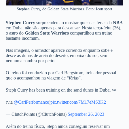
Stephen Curry, do Golden State Warriors. Foto: Icon sport
Stephen Curry
surpreendeu ao mostrar que suas férias da
NBA
em Dubai não são apenas para descansar. Nesta terça-feira (26),
o astro do
Golden State Warriors
compartilhou um treino
bastante incomum.
Nas imagens, o armador aparece correndo enquanto sobe e
desce as dunas de areia do deserto, embaixo do sol, sem
nenhuma sombra por perto.
O treino foi conduzido por Carl Bergstrom, treinador pessoal
que o acompanhou na viagem de “férias”.
Steph Curry has been training on the sand dunes in Dubai 👀
(via
@CarlPerformance
)
pic.twitter.com/7M17eMS3K2
— ClutchPoints (@ClutchPoints)
September 26, 2023
Além do treino físico, Steph ainda conseguiu reservar um