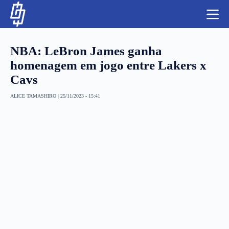
S
k
i
p
t
NBA: LeBron James ganha
o
c
homenagem em jogo entre Lakers x
o
Cavs
n
t
NBA
e
ALICE TAMASHIRO
|
25/11/2023 - 15:41
n
LUTAS E MMA
t
NFL
MLS
APOSTAS LEGAL