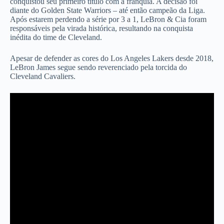
conquistou seu primeiro título com a franquia. A decisão foi
diante do Golden State Warriors – até então campeão da Liga.
Após estarem perdendo a série por 3 a 1, LeBron & Cia foram
responsáveis pela virada histórica, resultando na conquista
inédita do time de Cleveland.
Apesar de defender as cores do Los Angeles Lakers desde 2018,
LeBron James segue sendo reverenciado pela torcida do
Cleveland Cavaliers.