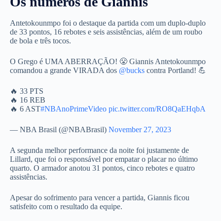
Os números de Giannis
Antetokounmpo foi o destaque da partida com um duplo-duplo
de 33 pontos, 16 rebotes e seis assistências, além de um roubo
de bola e três tocos.
O Grego é UMA ABERRAÇÃO! 😤 Giannis Antetokounmpo
comandou a grande VIRADA dos
@bucks
contra Portland! 💪
🔥 33 PTS
🔥 16 REB
🔥 6 AST
#NBAnoPrimeVideo
pic.twitter.com/RO8QaEHqbA
— NBA Brasil (@NBABrasil)
November 27, 2023
A segunda melhor performance da noite foi justamente de
Lillard, que foi o responsável por empatar o placar no último
quarto. O armador anotou 31 pontos, cinco rebotes e quatro
assistências.
Apesar do sofrimento para vencer a partida, Giannis ficou
satisfeito com o resultado da equipe.