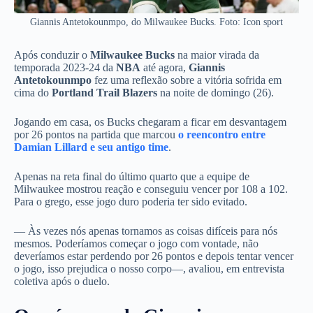
Giannis Antetokounmpo, do Milwaukee Bucks. Foto: Icon sport
Após conduzir o
Milwaukee Bucks
na maior virada da
temporada 2023-24 da
NBA
até agora,
Giannis
Antetokounmpo
fez uma reflexão sobre a vitória sofrida em
cima do
Portland Trail Blazers
na noite de domingo (26).
Jogando em casa, os Bucks chegaram a ficar em desvantagem
por 26 pontos na partida que marcou
o reencontro entre
Damian Lillard e seu antigo time
.
Apenas na reta final do último quarto que a equipe de
Milwaukee mostrou reação e conseguiu vencer por 108 a 102.
Para o grego, esse jogo duro poderia ter sido evitado.
— Às vezes nós apenas tornamos as coisas difíceis para nós
mesmos. Poderíamos começar o jogo com vontade, não
deveríamos estar perdendo por 26 pontos e depois tentar vencer
o jogo, isso prejudica o nosso corpo—, avaliou, em entrevista
coletiva após o duelo.