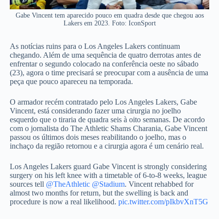
Gabe Vincent tem aparecido pouco em quadra desde que chegou aos
Lakers em 2023. Foto: IconSport
As notícias ruins para o Los Angeles Lakers continuam
chegando. Além de uma sequência de quatro derrotas antes de
enfrentar o segundo colocado na conferência oeste no sábado
(23), agora o time precisará se preocupar com a ausência de uma
peça que pouco apareceu na temporada.
O armador recém contratado pelo Los Angeles Lakers, Gabe
Vincent, está considerando fazer uma cirurgia no joelho
esquerdo que o tiraria de quadra seis à oito semanas. De acordo
com o jornalista do The Athletic Shams Charania, Gabe Vincent
passou os últimos dois meses reabilitando o joelho, mas o
inchaço da região retornou e a cirurgia agora é um cenário real.
Los Angeles Lakers guard Gabe Vincent is strongly considering
surgery on his left knee with a timetable of 6-to-8 weeks, league
sources tell
@TheAthletic
@Stadium
. Vincent rehabbed for
almost two months for return, but the swelling is back and
procedure is now a real likelihood.
pic.twitter.com/pIkbvXnT5G