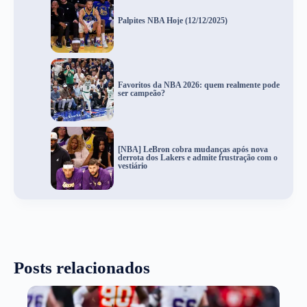
Palpites NBA Hoje (12/12/2025)
Favoritos da NBA 2026: quem realmente pode
ser campeão?
[NBA] LeBron cobra mudanças após nova
derrota dos Lakers e admite frustração com o
vestiário
Posts relacionados