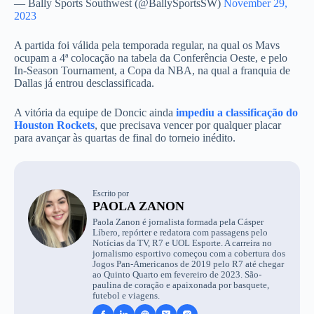
— Bally Sports Southwest (@BallySportsSW)
November 29,
2023
A partida foi válida pela temporada regular, na qual os Mavs
ocupam a 4ª colocação na tabela da Conferência Oeste, e pelo
In-Season Tournament, a Copa da NBA, na qual a franquia de
Dallas já entrou desclassificada.
A vitória da equipe de Doncic ainda
impediu a classificação do
Houston Rockets
, que precisava vencer por qualquer placar
para avançar às quartas de final do torneio inédito.
Escrito por
PAOLA ZANON
Paola Zanon é jornalista formada pela Cásper
Líbero, repórter e redatora com passagens pelo
Notícias da TV, R7 e UOL Esporte. A carreira no
jornalismo esportivo começou com a cobertura dos
Jogos Pan-Americanos de 2019 pelo R7 até chegar
ao Quinto Quarto em fevereiro de 2023. São-
paulina de coração e apaixonada por basquete,
futebol e viagens.