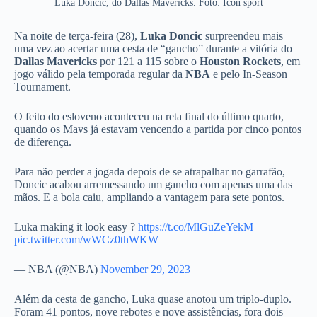
Luka Doncic, do Dallas Mavericks. Foto: Icon sport
Na noite de terça-feira (28),
Luka Doncic
surpreendeu mais
uma vez ao acertar uma cesta de “gancho” durante a vitória do
Dallas Mavericks
por 121 a 115 sobre o
Houston Rockets
, em
jogo válido pela temporada regular da
NBA
e pelo In-Season
Tournament.
O feito do esloveno aconteceu na reta final do último quarto,
quando os Mavs já estavam vencendo a partida por cinco pontos
de diferença.
Para não perder a jogada depois de se atrapalhar no garrafão,
Doncic acabou arremessando um gancho com apenas uma das
mãos. E a bola caiu, ampliando a vantagem para sete pontos.
Luka making it look easy ?
https://t.co/MlGuZeYekM
pic.twitter.com/wWCz0thWKW
— NBA (@NBA)
November 29, 2023
Além da cesta de gancho, Luka quase anotou um triplo-duplo.
Foram 41 pontos, nove rebotes e nove assistências, fora dois