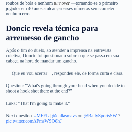
roubos de bola e nenhum
turnover
—tornando-se o primeiro
jogador em 40 anos a alcançar esses números sem cometer
nenhum erro.
Doncic revela técnica para
arremesso de gancho
Após o fim do duelo, ao atender a imprensa na entrevista
coletiva, Doncic foi questionado sobre o que se passa em sua
cabeça na hora de mandar um gancho.
— Que eu vou acertar—, respondeu ele, de forma curta e clara.
Question: "What's going through your head when you decide to
shoot a hook shot there at the end?"
Luka: "That I'm going to make it."
Next question.
#MFFL
|
@dallasmavs
on
@BallySportsSW
?
pic.twitter.com/zPmsWSO8hJ