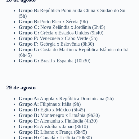
Grupo B:
República Popular da China x Sudão do Sul
(5h)
Grupo B:
Porto Rico x Sérvia (9h)
Grupo C:
Nova Zelândia x Jordânia (5h45)
Grupo C:
Grécia x Estados Unidos (9h40)
Grupo F:
Venezuela x Cabo Verde (5h)
Grupo F:
Geórgia x Eslovênia (8h30)
Grupo G:
Costa do Marfim x República Islâmica do Irã
(6h45)
Grupo G:
Brasil x Espanha (10h30)
29 de agosto
Grupo A:
Angola x República Dominicana (5h)
Grupo A:
Filipinas x Itália (9h)
Grupo D:
Egito x México (5h45)
Grupo D:
Montenegro x Lituânia (9h30)
Grupo E:
Alemanha x Finlândia (4h30)
Grupo E:
Austrália x Japão (8h10)
Grupo H:
Líbano x França (6h45)
Grupo H:
Canadá x Letônia (10h30)