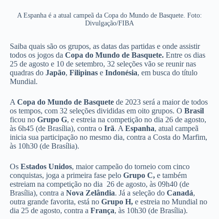
A Espanha é a atual campeã da Copa do Mundo de Basquete. Foto:
Divulgação/FIBA
Saiba quais são os grupos, as datas das partidas e onde assistir
todos os jogos da
Copa do Mundo de Basquete.
Entre os dias
25 de agosto e 10 de setembro, 32 seleções vão se reunir nas
quadras do
Japão
,
Filipinas
e
Indonésia
, em busca do título
Mundial.
A
Copa do Mundo de Basquete
de 2023 será a maior de todos
os tempos, com 32 seleções divididas em oito grupos. O
Brasil
ficou no
Grupo G
, e estreia na competição no dia 26 de agosto,
às 6h45 (de Brasília), contra o
Irã
. A
Espanha
, atual campeã
inicia sua participação no mesmo dia, contra a Costa do Marfim,
às 10h30 (de Brasília).
Os
Estados
Unidos
, maior campeão do torneio com cinco
conquistas, joga a primeira fase pelo
Grupo
C,
e também
estreiam na competição no dia 26 de agosto, às 09h40 (de
Brasília), contra a
Nova Zelândia
. Já a seleção do
Canadá
,
outra grande favorita, está no
Grupo
H,
e estreia no Mundial no
dia 25 de agosto, contra a
França
, às 10h30 (de Brasília).