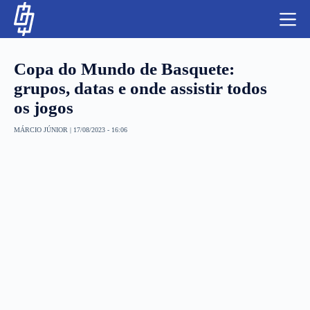
S
k
i
p
t
Copa do Mundo de Basquete:
o
c
grupos, datas e onde assistir todos
o
os jogos
n
t
NBA
e
MÁRCIO JÚNIOR
|
17/08/2023 - 16:06
n
LUTAS E MMA
t
NFL
MLS
APOSTAS LEGAL