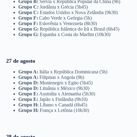
Grupo B:
Sérvia x República Popular da China (9h)
Grupo C:
Jordânia x Grécia (5h45)
Grupo C:
Estados Unidos x Nova Zelândia (9h30)
Grupo F:
Cabo Verde x Geórgia (5h)
Grupo F:
Eslovênia x Venezuela (8h30)
Grupo G:
República Islâmica do Irã x Brasil (6h45)
Grupo G:
Espanha x Costa do Marfim (10h30)
27 de agosto
Grupo A:
Itália x República Dominicana (5h)
Grupo A:
Filipinas x Angola (9h)
Grupo D:
Montenegro x Egito (5h45)
Grupo D:
Lituânia x México (9h30)
Grupo E:
Austrália x Alemanha (5h30)
Grupo E:
Japão x Finlândia (9h10)
Grupo H:
Líbano x Canadá (6h45)
Grupo H:
França x Letônia (10h30)
28 de agosto