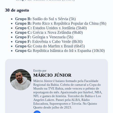
30 de agosto
Grupo B:
Sudão do Sul x Sérvia (5h)
Grupo B:
Porto Rico x República Popular da China (9h)
Grupo C:
Estados Unidos x Jordânia (5h40)
Grupo C:
Grécia x Nova Zelândia (9h40)
Grupo F:
Geórgia x Venezuela (5h)
Grupo F:
Eslovênia x Cabo Verde (8h30)
Grupo G:
Costa do Marfim x Brasil (6h45)
Grupo G:
República Islâmica do Irã x Espanha (10h30)
Escrito por
MÁRCIO JÚNIOR
Márcio Júnior é baiano formado pela Faculdade
Regional da Bahia. Cobriu de carnaval a Copa do
Mundo na TVE Bahia, onde venceu o prêmio de
reportagem do mês. Apaixonado por futebol, NBA,
NFL e games de história. Torcedor do Bahia e Los
Angeles Lakers. Passei pela ALBA, Rádio
Educadora, Superesportes e Trivela. No Quinto
Quarto desde julho de 2023.