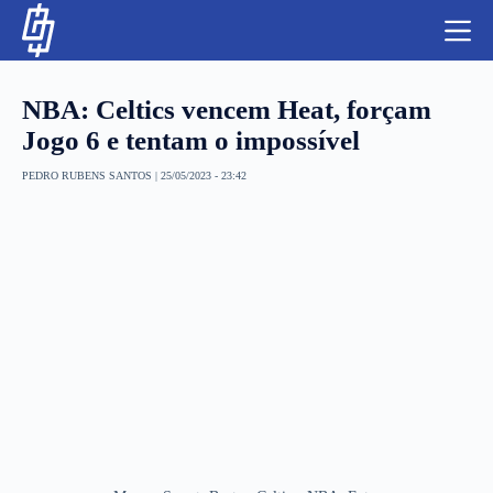
S
k
i
p
t
NBA: Celtics vencem Heat, forçam
o
c
Jogo 6 e tentam o impossível
o
n
PEDRO RUBENS SANTOS
|
25/05/2023 - 23:42
t
NBA
e
n
LUTAS E MMA
t
NFL
MLS
APOSTAS LEGAL