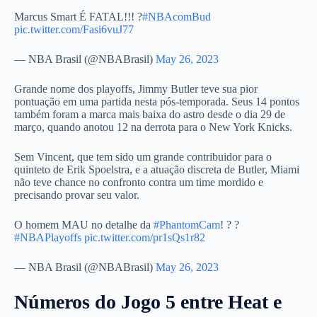
Marcus Smart É FATAL!!! ?
#NBAcomBud
pic.twitter.com/Fasi6vuJ77
— NBA Brasil (@NBABrasil)
May 26, 2023
Grande nome dos playoffs, Jimmy Butler teve sua pior
pontuação em uma partida nesta pós-temporada. Seus 14 pontos
também foram a marca mais baixa do astro desde o dia 29 de
março, quando anotou 12 na derrota para o New York Knicks.
Sem Vincent, que tem sido um grande contribuidor para o
quinteto de Erik Spoelstra, e a atuação discreta de Butler, Miami
não teve chance no confronto contra um time mordido e
precisando provar seu valor.
O homem MAU no detalhe da
#PhantomCam
! ? ?
#NBAPlayoffs
pic.twitter.com/pr1sQs1r82
— NBA Brasil (@NBABrasil)
May 26, 2023
Números do Jogo 5 entre Heat e