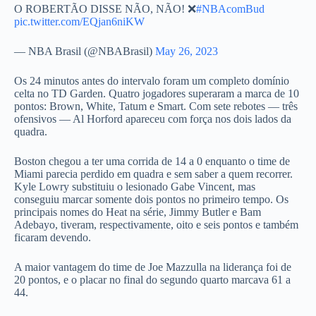
O ROBERTÃO DISSE NÃO, NÃO! ❌
#NBAcomBud
pic.twitter.com/EQjan6niKW
— NBA Brasil (@NBABrasil)
May 26, 2023
Os 24 minutos antes do intervalo foram um completo domínio
celta no TD Garden. Quatro jogadores superaram a marca de 10
pontos: Brown, White, Tatum e Smart. Com sete rebotes — três
ofensivos — Al Horford apareceu com força nos dois lados da
quadra.
Boston chegou a ter uma corrida de 14 a 0 enquanto o time de
Miami parecia perdido em quadra e sem saber a quem recorrer.
Kyle Lowry substituiu o lesionado Gabe Vincent, mas
conseguiu marcar somente dois pontos no primeiro tempo. Os
principais nomes do Heat na série, Jimmy Butler e Bam
Adebayo, tiveram, respectivamente, oito e seis pontos e também
ficaram devendo.
A maior vantagem do time de Joe Mazzulla na liderança foi de
20 pontos, e o placar no final do segundo quarto marcava 61 a
44.