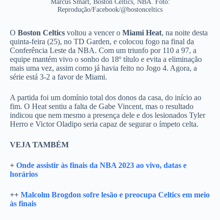
Marcus Smart, Boston Celtics, NBA. Foto:
Reprodução/Facebook/@bostonceltics
O
Boston Celtics
voltou a vencer o
Miami Heat
, na noite desta
quinta-feira (25), no TD Garden, e colocou fogo na final da
Conferência Leste da NBA. Com um triunfo por 110 a 97, a
equipe mantém vivo o sonho do 18º título e evita a eliminação
mais uma vez, assim como já havia feito no Jogo 4. Agora, a
série está 3-2 a favor de Miami.
A partida foi um domínio total dos donos da casa, do início ao
fim. O Heat sentiu a falta de Gabe Vincent, mas o resultado
indicou que nem mesmo a presença dele e dos lesionados Tyler
Herro e Victor Oladipo seria capaz de segurar o ímpeto celta.
VEJA TAMBÉM
+
Onde assistir às finais da NBA 2023 ao vivo, datas e
horários
++
Malcolm Brogdon sofre lesão e preocupa Celtics em meio
às finais