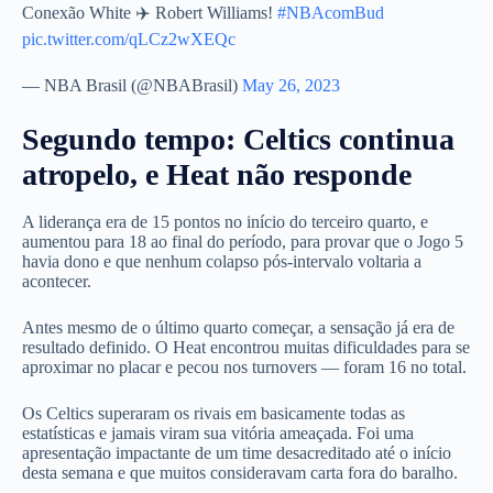
Conexão White ✈️ Robert Williams!
#NBAcomBud
pic.twitter.com/qLCz2wXEQc
— NBA Brasil (@NBABrasil)
May 26, 2023
Segundo tempo: Celtics continua
atropelo, e Heat não responde
A liderança era de 15 pontos no início do terceiro quarto, e
aumentou para 18 ao final do período, para provar que o Jogo 5
havia dono e que nenhum colapso pós-intervalo voltaria a
acontecer.
Antes mesmo de o último quarto começar, a sensação já era de
resultado definido. O Heat encontrou muitas dificuldades para se
aproximar no placar e pecou nos turnovers — foram 16 no total.
Os Celtics superaram os rivais em basicamente todas as
estatísticas e jamais viram sua vitória ameaçada. Foi uma
apresentação impactante de um time desacreditado até o início
desta semana e que muitos consideravam carta fora do baralho.