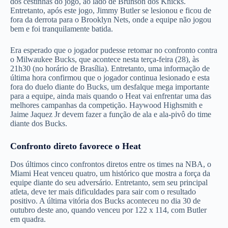
dos cestinhas do jogo, ao lado de Brunson dos Knicks.
Entretanto, após este jogo, Jimmy Butler se lesionou e ficou de
fora da derrota para o Brooklyn Nets, onde a equipe não jogou
bem e foi tranquilamente batida.
Era esperado que o jogador pudesse retomar no confronto contra
o Milwaukee Bucks, que acontece nesta terça-feira (28), às
21h30 (no horário de Brasília). Entretanto, uma informação de
última hora confirmou que o jogador continua lesionado e esta
fora do duelo diante do Bucks, um desfalque mega importante
para a equipe, ainda mais quando o Heat vai enfrentar uma das
melhores campanhas da competição. Haywood Highsmith e
Jaime Jaquez Jr devem fazer a função de ala e ala-pivô do time
diante dos Bucks.
Confronto direto favorece o Heat
Dos últimos cinco confrontos diretos entre os times na NBA, o
Miami Heat venceu quatro, um histórico que mostra a força da
equipe diante do seu adversário. Entretanto, sem seu principal
atleta, deve ter mais dificuldades para sair com o resultado
positivo. A última vitória dos Bucks aconteceu no dia 30 de
outubro deste ano, quando venceu por 122 x 114, com Butler
em quadra.