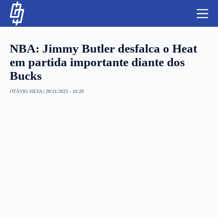
S
k
i
p
t
NBA: Jimmy Butler desfalca o Heat
o
c
em partida importante diante dos
o
Bucks
n
t
NBA
e
OTÁVIO SILVA
|
28/11/2023 - 16:28
n
LUTAS E MMA
t
NFL
MLS
APOSTAS LEGAL