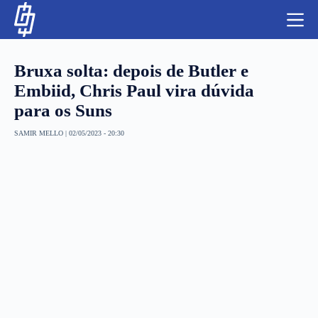
S
k
i
p
t
Bruxa solta: depois de Butler e
o
c
Embiid, Chris Paul vira dúvida
o
para os Suns
n
t
NBA
e
SAMIR MELLO
|
02/05/2023 - 20:30
n
LUTAS E MMA
t
NFL
MLS
APOSTAS LEGAL