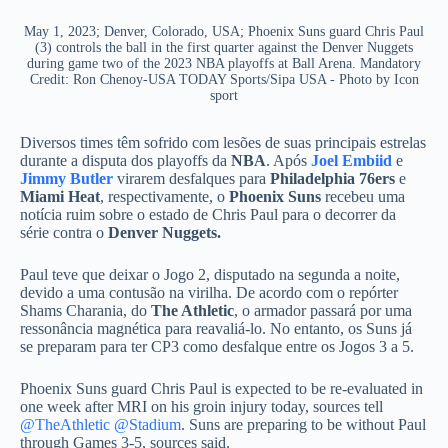
May 1, 2023; Denver, Colorado, USA; Phoenix Suns guard Chris Paul
(3) controls the ball in the first quarter against the Denver Nuggets
during game two of the 2023 NBA playoffs at Ball Arena. Mandatory
Credit: Ron Chenoy-USA TODAY Sports/Sipa USA - Photo by Icon
sport
Diversos times têm sofrido com lesões de suas principais estrelas
durante a disputa dos playoffs da
NBA
. Após
Joel Embiid
e
Jimmy Butler
virarem desfalques para
Philadelphia 76ers
e
Miami Heat
, respectivamente, o
Phoenix Suns
recebeu uma
notícia ruim sobre o estado de Chris Paul para o decorrer da
série contra o
Denver Nuggets.
Paul teve que deixar o Jogo 2, disputado na segunda a noite,
devido a uma contusão na virilha. De acordo com o repórter
Shams Charania, do
The Athletic
, o armador passará por uma
ressonância magnética para reavaliá-lo. No entanto, os Suns já
se preparam para ter CP3 como desfalque entre os Jogos 3 a 5.
Phoenix Suns guard Chris Paul is expected to be re-evaluated in
one week after MRI on his groin injury today, sources tell
@TheAthletic
@Stadium
. Suns are preparing to be without Paul
through Games 3-5, sources said.