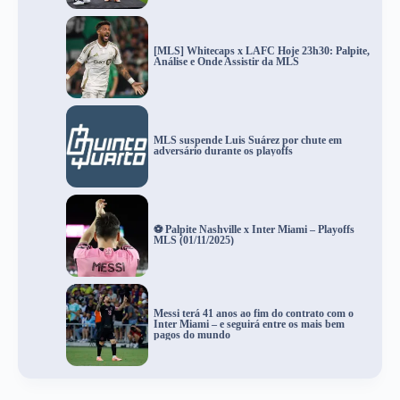
[MLS] Whitecaps x LAFC Hoje 23h30: Palpite,
Análise e Onde Assistir da MLS
MLS suspende Luis Suárez por chute em
adversário durante os playoffs
⚽ Palpite Nashville x Inter Miami – Playoffs
MLS (01/11/2025)
Messi terá 41 anos ao fim do contrato com o
Inter Miami – e seguirá entre os mais bem
pagos do mundo