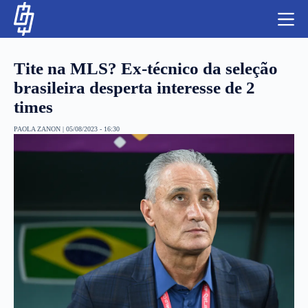
S
k
i
p
t
Tite na MLS? Ex-técnico da seleção
o
c
brasileira desperta interesse de 2
o
times
n
t
NBA
e
PAOLA ZANON
|
05/08/2023 - 16:30
n
LUTAS E MMA
t
NFL
MLS
APOSTAS LEGAL