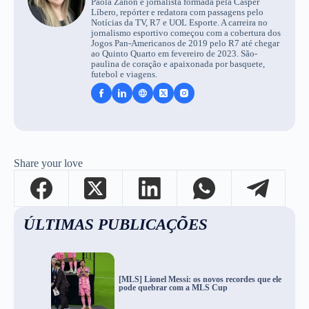
Paola Zanon é jornalista formada pela Cásper
Líbero, repórter e redatora com passagens pelo
Notícias da TV, R7 e UOL Esporte. A carreira no
jornalismo esportivo começou com a cobertura dos
Jogos Pan-Americanos de 2019 pelo R7 até chegar
ao Quinto Quarto em fevereiro de 2023. São-
paulina de coração e apaixonada por basquete,
futebol e viagens.
Share your love
ÚLTIMAS PUBLICAÇÕES
[MLS] Lionel Messi: os novos recordes que ele
pode quebrar com a MLS Cup