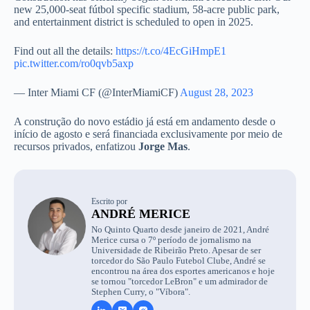
new 25,000-seat fútbol specific stadium, 58-acre public park,
and entertainment district is scheduled to open in 2025.
Find out all the details:
https://t.co/4EcGiHmpE1
pic.twitter.com/ro0qvb5axp
— Inter Miami CF (@InterMiamiCF)
August 28, 2023
A construção do novo estádio já está em andamento desde o
início de agosto e será financiada exclusivamente por meio de
recursos privados, enfatizou
Jorge Mas
.
Escrito por
ANDRÉ MERICE
No Quinto Quarto desde janeiro de 2021, André
Merice cursa o 7º período de jornalismo na
Universidade de Ribeirão Preto. Apesar de ser
torcedor do São Paulo Futebol Clube, André se
encontrou na área dos esportes americanos e hoje
se tornou "torcedor LeBron" e um admirador de
Stephen Curry, o "Víbora".