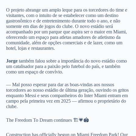
O projeto abrange um amplo leque para os torcedores do time e
visitantes, com o intuito de se estabelecer como um destino
gastronômico e de entretenimento durante todo o ano, e não
somente em dias de jogos do clube. O novo estádio será
acompanhado por um parque que aspira ser o maior em Miami,
oferecendo um espaço para atletas amadores de atletismo da
comunidade, além de opções comerciais e de lazer, como um
hotel, lojas e restaurantes.
Jorge
também falou sobre a importância do novo estádio como
um catalisador para a paixão pelo futebol do país, e também
como um espaço de convívio.
— Mal posso esperar para dar as boas-vindas aos nossos
torcedores ao nosso estádio de última geração, ouvindo os gritos
enquanto Messi e seus companheiros do Inter Miami entram em
campo pela primeira vez em 2025 — afirmou o proprietário do
clube.
The Freedom To Dream continues 🏗️💗🏟️
Construction has officially begun on Miami Freedom Park! Our