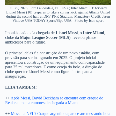
Jul 25, 2023; Fort Lauderdale, FL, USA; Inter Miami CF forward
Lionel Messi (10) prepares to take a corner kick against Atlanta United
during the second half at DRV PNK Stadium. Mandatory Credit: Jasen
Vinlove-USA TODAY Sports/Sipa USA - Photo by Icon sport
Impulsionado pela chegada de
Lionel Messi
, o
Inter Miami
,
clube da
Major League Soccer
(
MLS
), revelou planos
ambiciosos para o futuro.
O principal delas é a construção de um novo estádio, com
previsão para ser inaugurado em 2025. O projeto inicial
apresentou a construção de um equipamento com capacidade
para 25 mil torcedores. E como cereja do bolo, a direção do
clube quer ter Lionel Messi como figura ilustre para a
inauguração.
LEIA TAMBÉM:
++
Após Messi, David Beckham se encontra com craque do
Real e aumenta rumores de chegada a Miami
++
Messi na NFL? Craque argentino aparece arremessando bola