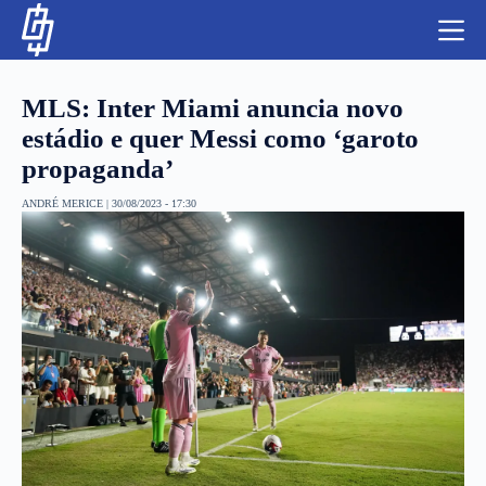
S
k
i
p
t
MLS: Inter Miami anuncia novo
o
c
estádio e quer Messi como ‘garoto
o
propaganda’
n
t
NBA
e
ANDRÉ MERICE
|
30/08/2023 - 17:30
n
LUTAS E MMA
t
NFL
MLS
APOSTAS LEGAL