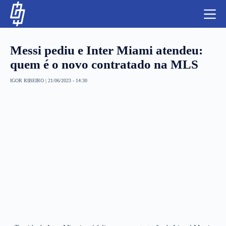
S
k
i
p
t
Messi pediu e Inter Miami atendeu:
o
c
quem é o novo contratado na MLS
o
n
IGOR RIBEIRO
|
21/06/2023 - 14:30
t
NBA
e
n
LUTAS E MMA
t
NFL
MLS
APOSTAS LEGAL