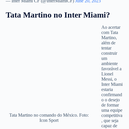
— Inter Miami CF (@InterMiamiCF)
June 20, 2023
Tata Martino no Inter Miami?
Ao acertar
com Tata
Martino,
além de
tentar
construir
um
ambiente
favorável a
Lionel
Messi, o
Inter Miami
estaria
confirmand
o o desejo
de formar
uma equipe
Tata Martino no comando do México. Foto:
competitiva
Icon Sport
, que seja
capaz de