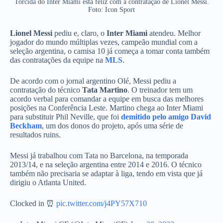
Torcida do Inter Miami está feliz com a contratação de Lionel Messi.
Foto: Icon Sport
Lionel Messi
pediu e, claro, o
Inter Miami
atendeu. Melhor
jogador do mundo múltiplas vezes, campeão mundial com a
seleção argentina, o camisa 10 já começa a tomar conta também
das contratações da equipe na
MLS
.
De acordo com o jornal argentino Olé, Messi pediu a
contratação do técnico
Tata Martino
.
O treinador tem um
acordo verbal para comandar a equipe em busca das melhores
posições na Conferência Leste.
Martino chega ao Inter Miami
para substituir Phil Neville, que foi
demitido pelo amigo David
Beckham
, um dos donos do projeto, após uma série de
resultados ruins.
Messi já trabalhou com Tata no Barcelona, na temporada
2013/14, e na seleção argentina entre 2014 e 2016. O técnico
também não precisaria se adaptar à liga, tendo em vista que já
dirigiu o Atlanta United.
Clocked in ⏰
pic.twitter.com/j4PY57X710