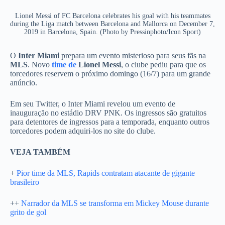
Lionel Messi of FC Barcelona celebrates his goal with his teammates
during the Liga match between Barcelona and Mallorca on December 7,
2019 in Barcelona, Spain. (Photo by Pressinphoto/Icon Sport)
O
Inter Miami
prepara um evento misterioso para seus fãs na
MLS
. Novo
time de
Lionel Messi
, o clube pediu para que os
torcedores reservem o próximo domingo (16/7) para um grande
anúncio.
Em seu Twitter, o Inter Miami revelou um evento de
inauguração no estádio DRV PNK. Os ingressos são gratuitos
para detentores de ingressos para a temporada, enquanto outros
torcedores podem adquiri-los no site do clube.
VEJA TAMBÉM
+
Pior time da MLS, Rapids contratam atacante de gigante
brasileiro
++
Narrador da MLS se transforma em Mickey Mouse durante
grito de gol