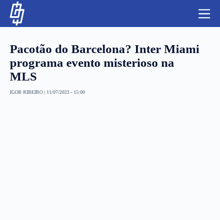
S
k
i
p
t
Pacotão do Barcelona? Inter Miami
o
c
programa evento misterioso na
o
MLS
n
t
NBA
e
IGOR RIBEIRO
|
11/07/2023 - 15:00
n
LUTAS E MMA
t
NFL
MLS
APOSTAS LEGAL