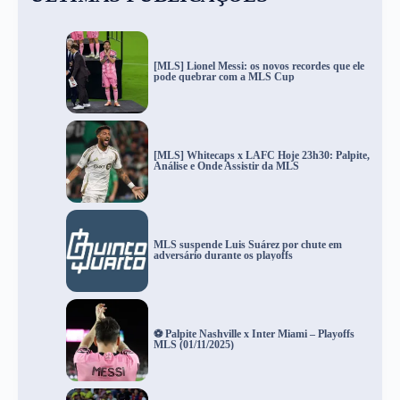
[MLS] Lionel Messi: os novos recordes que ele
pode quebrar com a MLS Cup
[MLS] Whitecaps x LAFC Hoje 23h30: Palpite,
Análise e Onde Assistir da MLS
MLS suspende Luis Suárez por chute em
adversário durante os playoffs
⚽ Palpite Nashville x Inter Miami – Playoffs
MLS (01/11/2025)