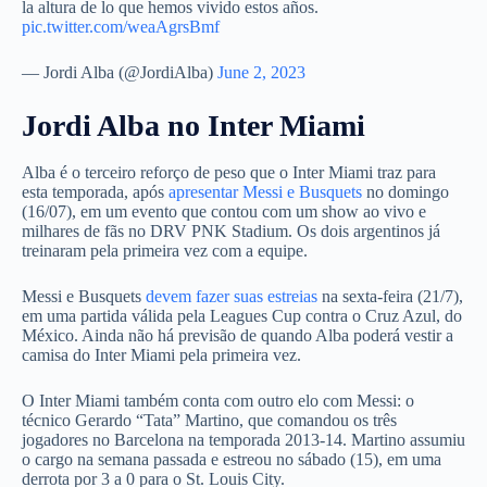
la altura de lo que hemos vivido estos años.
pic.twitter.com/weaAgrsBmf
— Jordi Alba (@JordiAlba)
June 2, 2023
Jordi Alba no Inter Miami
Alba é o terceiro reforço de peso que o Inter Miami traz para
esta temporada, após
apresentar Messi e Busquets
no domingo
(16/07), em um evento que contou com um show ao vivo e
milhares de fãs no DRV PNK Stadium. Os dois argentinos já
treinaram pela primeira vez com a equipe.
Messi e Busquets
devem fazer suas estreias
na sexta-feira (21/7),
em uma partida válida pela Leagues Cup contra o Cruz Azul, do
México. Ainda não há previsão de quando Alba poderá vestir a
camisa do Inter Miami pela primeira vez.
O Inter Miami também conta com outro elo com Messi: o
técnico Gerardo “Tata” Martino, que comandou os três
jogadores no Barcelona na temporada 2013-14. Martino assumiu
o cargo na semana passada e estreou no sábado (15), em uma
derrota por 3 a 0 para o St. Louis City.