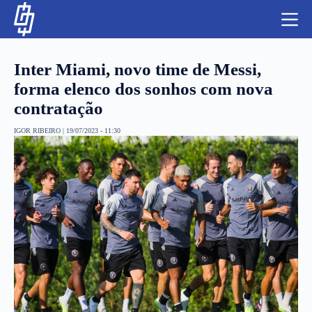
S
k
i
p
t
Inter Miami, novo time de Messi,
o
c
forma elenco dos sonhos com nova
o
contratação
n
t
NBA
e
IGOR RIBEIRO
|
19/07/2023 - 11:30
n
LUTAS E MMA
t
NFL
MLS
APOSTAS LEGAL