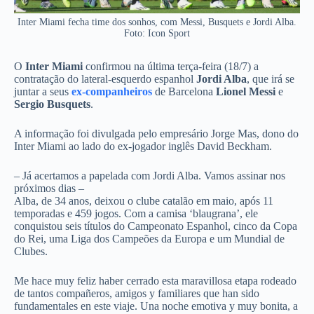
Inter Miami fecha time dos sonhos, com Messi, Busquets e Jordi Alba.
Foto: Icon Sport
O
Inter Miami
confirmou na última terça-feira (18/7) a
contratação do lateral-esquerdo espanhol
Jordi Alba
, que irá se
juntar a seus
ex-companheiros
de Barcelona
Lionel Messi
e
Sergio Busquets
.
A informação foi divulgada pelo empresário Jorge Mas, dono do
Inter Miami ao lado do ex-jogador inglês David Beckham.
– Já acertamos a papelada com Jordi Alba. Vamos assinar nos
próximos dias –
Alba, de 34 anos, deixou o clube catalão em maio, após 11
temporadas e 459 jogos. Com a camisa ‘blaugrana’, ele
conquistou seis títulos do Campeonato Espanhol, cinco da Copa
do Rei, uma Liga dos Campeões da Europa e um Mundial de
Clubes.
Me hace muy feliz haber cerrado esta maravillosa etapa rodeado
de tantos compañeros, amigos y familiares que han sido
fundamentales en este viaje. Una noche emotiva y muy bonita, a