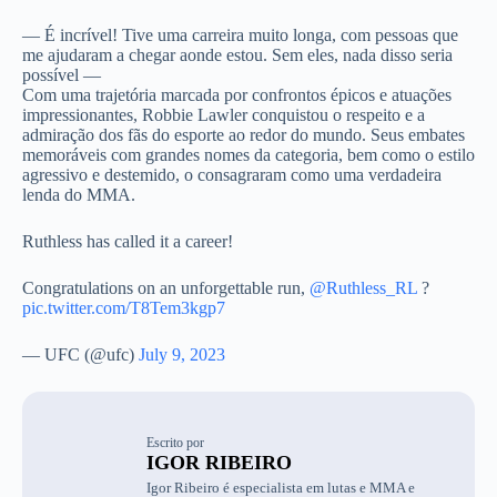
— É incrível! Tive uma carreira muito longa, com pessoas que
me ajudaram a chegar aonde estou. Sem eles, nada disso seria
possível —
Com uma trajetória marcada por confrontos épicos e atuações
impressionantes, Robbie Lawler conquistou o respeito e a
admiração dos fãs do esporte ao redor do mundo. Seus embates
memoráveis com grandes nomes da categoria, bem como o estilo
agressivo e destemido, o consagraram como uma verdadeira
lenda do MMA.
Ruthless has called it a career!
Congratulations on an unforgettable run,
@Ruthless_RL
?
pic.twitter.com/T8Tem3kgp7
— UFC (@ufc)
July 9, 2023
Escrito por
IGOR RIBEIRO
Igor Ribeiro é especialista em lutas e MMA e