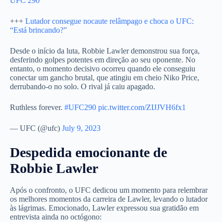
UFC 290
+++
Lutador consegue nocaute relâmpago e choca o UFC:
“Está brincando?”
Desde o início da luta, Robbie Lawler demonstrou sua força,
desferindo golpes potentes em direção ao seu oponente. No
entanto, o momento decisivo ocorreu quando ele conseguiu
conectar um gancho brutal, que atingiu em cheio Niko Price,
derrubando-o no solo. O rival já caiu apagado.
Ruthless forever.
#UFC290
pic.twitter.com/ZIJJVH6fx1
— UFC (@ufc)
July 9, 2023
Despedida emocionante de
Robbie Lawler
Após o confronto, o UFC dedicou um momento para relembrar
os melhores momentos da carreira de Lawler, levando o lutador
às lágrimas. Emocionado, Lawler expressou sua gratidão em
entrevista ainda no octógono: