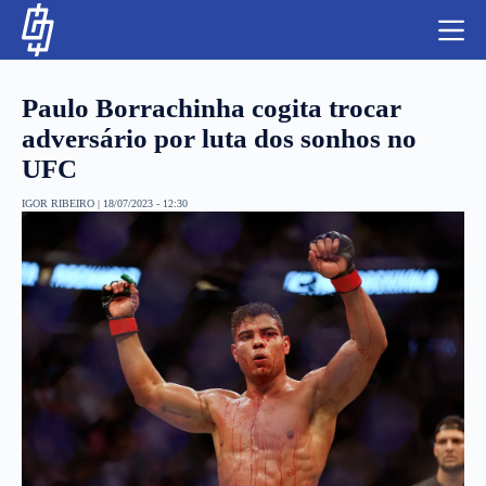
S
k
i
p
t
Paulo Borrachinha cogita trocar
o
c
adversário por luta dos sonhos no
o
UFC
n
t
NBA
e
IGOR RIBEIRO
|
18/07/2023 - 12:30
n
LUTAS E MMA
t
NFL
MLS
APOSTAS LEGAL