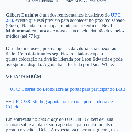
Gilbert Durinho UFC. Foto: SUSA / Icon Sport
Gilbert Durinho
é um dos representantes brasileiros do
UFC
288
, evento que está previsto para acontecer no próximo sábado
(06/05). Na luta co-principal, o niteroiense enfrenta
Belal
Muhammad
em busca de nova chance pelo cinturão dos meio-
médios (até 77 kg).
Durinho, inclusive, precisa apenas da vitória para chegar ao
título. Com dois triunfos seguidos, o lutador ocupa a
quinta colocação na divisão liderada por Leon Edwards e pode
assegurar a disputa. A garantia já foi feita por Dana White.
VEJA TAMBÉM
+
UFC: Charles do Bronx abre as portas para participar do BBB
++
UFC 288: Sterling aponta trapaça na aposentadoria de
Cejudo
Em entrevista no
media day
do UFC 288, Gilbert deu sua
opinião sobre a luta ter sido agendada para cinco rounds e
pregou respeito a Belal. A expectativa é por uma guerra, mas