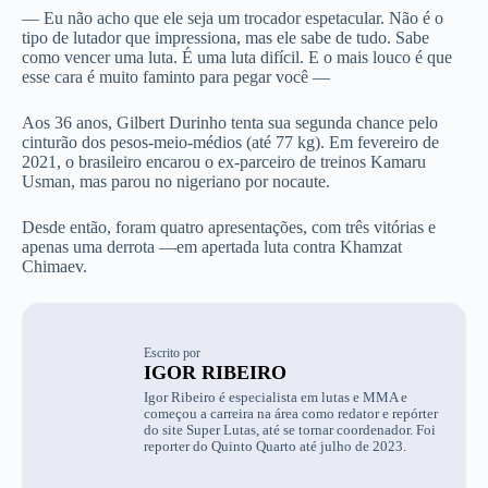
— Eu não acho que ele seja um trocador espetacular. Não é o
tipo de lutador que impressiona, mas ele sabe de tudo. Sabe
como vencer uma luta. É uma luta difícil. E o mais louco é que
esse cara é muito faminto para pegar você —
Aos 36 anos, Gilbert Durinho tenta sua segunda chance pelo
cinturão dos pesos-meio-médios (até 77 kg). Em fevereiro de
2021, o brasileiro encarou o ex-parceiro de treinos Kamaru
Usman, mas parou no nigeriano por nocaute.
Desde então, foram quatro apresentações, com três vitórias e
apenas uma derrota —em apertada luta contra Khamzat
Chimaev.
Escrito por
IGOR RIBEIRO
Igor Ribeiro é especialista em lutas e MMA e
começou a carreira na área como redator e repórter
do site Super Lutas, até se tornar coordenador. Foi
reporter do Quinto Quarto até julho de 2023.