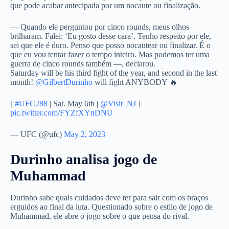
que pode acabar antecipada por um nocaute ou finalização.
— Quando ele perguntou por cinco rounds, meus olhos
brilharam. Falei: ‘Eu gosto desse cara’. Tenho respeito por ele,
sei que ele é duro. Penso que posso nocautear ou finalizar. É o
que eu vou tentar fazer o tempo inteiro. Mas podemos ter uma
guerra de cinco rounds também —, declarou.
Saturday will be his third fight of the year, and second in the last
month!
@GilbertDurinho
will fight ANYBODY 🔥
[
#UFC288
| Sat. May 6th |
@Visit_NJ
]
pic.twitter.com/FYZfXYnDNU
— UFC (@ufc)
May 2, 2023
Durinho analisa jogo de
Muhammad
Durinho sabe quais cuidados deve ter para sair com os braços
erguidos ao final da luta. Questionado sobre o estilo de jogo de
Muhammad, ele abre o jogo sobre o que pensa do rival.