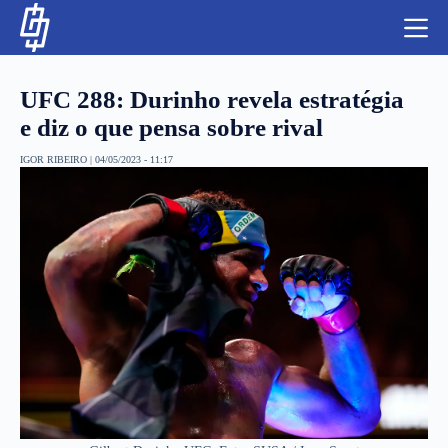
S
k
i
p
t
UFC 288: Durinho revela estratégia
o
c
e diz o que pensa sobre rival
o
n
IGOR RIBEIRO
|
04/05/2023 - 11:17
t
NBA
e
n
LUTAS E MMA
t
NFL
MLS
APOSTAS LEGAL