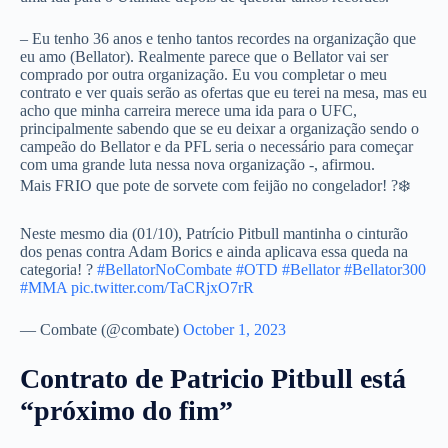
– Eu tenho 36 anos e tenho tantos recordes na organização que
eu amo (Bellator). Realmente parece que o Bellator vai ser
comprado por outra organização. Eu vou completar o meu
contrato e ver quais serão as ofertas que eu terei na mesa, mas eu
acho que minha carreira merece uma ida para o UFC,
principalmente sabendo que se eu deixar a organização sendo o
campeão do Bellator e da PFL seria o necessário para começar
com uma grande luta nessa nova organização -, afirmou.
Mais FRIO que pote de sorvete com feijão no congelador! ?❄️
Neste mesmo dia (01/10), Patrício Pitbull mantinha o cinturão
dos penas contra Adam Borics e ainda aplicava essa queda na
categoria! ?
#BellatorNoCombate
#OTD
#Bellator
#Bellator300
#MMA
pic.twitter.com/TaCRjxO7rR
— Combate (@combate)
October 1, 2023
Contrato de Patricio Pitbull está
“próximo do fim”