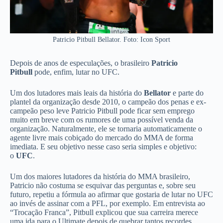
Patricio Pitbull Bellator. Foto: Icon Sport
Depois de anos de especulações, o brasileiro
Patricio
Pitbull
pode, enfim, lutar no UFC.
Um dos lutadores mais leais da história do
Bellator
e parte do
plantel da organização desde 2010, o campeão dos penas e ex-
campeão peso leve Patricio Pitbull pode ficar sem emprego
muito em breve com os rumores de uma possível venda da
organização. Naturalmente, ele se tornaria automaticamente o
agente livre mais cobiçado do mercado do MMA de forma
imediata. E seu objetivo nesse caso seria simples e objetivo:
o
UFC
.
Um dos maiores lutadores da história do MMA brasileiro,
Patricio não costuma se esquivar das perguntas e, sobre seu
futuro, repetiu a fórmula ao afirmar que gostaria de lutar no UFC
ao invés de assinar com a PFL, por exemplo. Em entrevista ao
“Trocação Franca”, Pitbull explicou que sua carreira merece
uma ida para o Ultimate depois de quebrar tantos recordes.