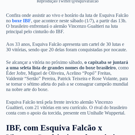
Reprodução/Twitter/@esquivafalcao
Confira onde assistir ao vivo e horário da luta de Esquiva Falcão
no
boxe IBF
, que acontece neste sábado (1/7), a partir das 13h.
O brasileiro enfrentará o alemão
Vincenzo Gualtieri
na luta
principal pelo cinturão do IBF.
Aos 33 anos, Esquiva Falcão apresenta um cartel de 30 lutas e
30 vitórias, sendo que 20 delas foram conquistadas por nocaute.
Se alcançar a vitória no próximo sábado,
o capixaba se juntará
a uma seleta lista de grandes nomes do boxe brasileiro
, como
Éder Jofre, Miguel de Oliveira, Acelino “Popó” Freitas,
Valdemir “Sertão” Pereira, Patrick Teixeira e Rose Volante, para
se tornar o sétimo atleta do país a se consagrar campeão mundial
na nobre arte do boxe.
Esquiva Falcão terá pela frente invicto alemão Vincenzo
Gualtieri, com 21 vitórias em seu currículo. O rival do brasileiro
conta com o apoio da torcida, presente em Unihalle Wuppertal.
IBF, com Esquiva Falcão x