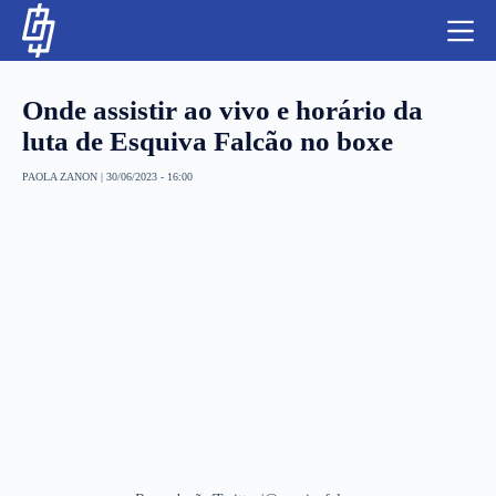
S
k
i
p
t
Onde assistir ao vivo e horário da
o
c
luta de Esquiva Falcão no boxe
o
n
PAOLA ZANON
|
30/06/2023 - 16:00
t
NBA
e
n
LUTAS E MMA
t
NFL
MLS
APOSTAS LEGAL