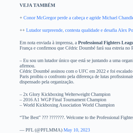
VEJA TAMBÉM
+
Conor McGregor perde a cabeça e agride Michael Chand
++
Lutador surpreende, contesta qualidade e desafia Alex P
Em nota enviada à imprensa, a
Professional Fighters Leag
França e confirmou que Cédric Doumbé fará sua estreia no
– Eu sou um lutador único que está se juntando a uma organi
afirmou.
Cédric Doumbé assinou com o UFC em 2022 e foi escalado pa
Paris proibiu o confronto pela diferença de lutas profission
dispensado pela organização.
– 2x Glory Kickboxing Welterweight Champion
– 2016 A1 WGP Final Tournament Champion
– World Kickboxing Association World Champion
“The Best” ??? ???????. Welcome to the Professional Fight
— PFL (@PFLMMA)
May 10, 2023