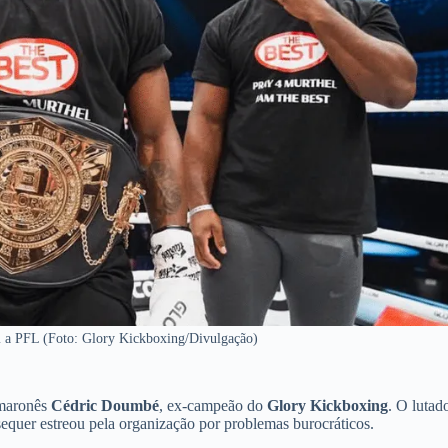
 a PFL (Foto: Glory Kickboxing/Divulgação)
amaronês
Cédric Doumbé
, ex-campeão do
Glory Kickboxing
. O lutad
quer estreou pela organização por problemas burocráticos.