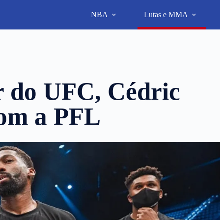
NBA
Lutas e MMA
 do UFC, Cédric
com a PFL