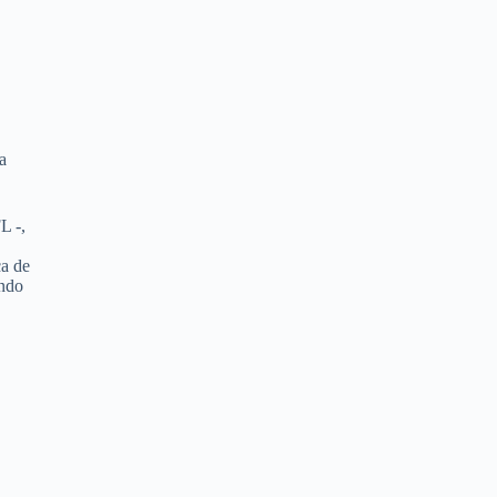
a
L -,
ca de
endo