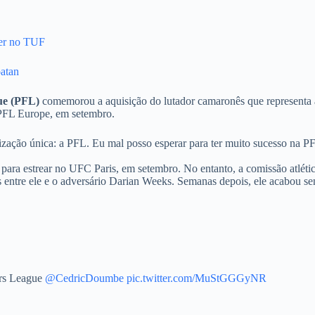
ler no TUF
oatan
ue (PFL)
comemorou a aquisição do lutador camaronês que representa 
 PFL Europe, em setembro.
zação única: a PFL. Eu mal posso esperar para ter muito sucesso na PF
ra estrear no UFC Paris, em setembro. No entanto, a comissão atléti
ais entre ele e o adversário Darian Weeks. Semanas depois, ele acabou s
ers League
@CedricDoumbe
pic.twitter.com/MuStGGGyNR