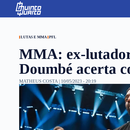
S
k
i
p
t
o
c
LUTAS E MMA
PFL
o
n
MMA: ex-lutador
t
e
n
Doumbé acerta 
t
MATHEUS COSTA
|
10/05/2023 - 20:19