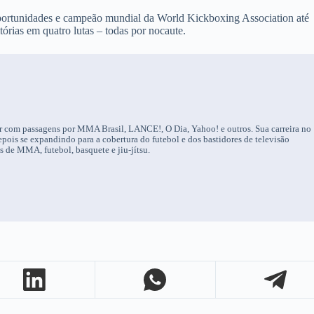
rtunidades e campeão mundial da World Kickboxing Association até
rias em quatro lutas – todas por nocaute.
tor com passagens por MMA Brasil, LANCE!, O Dia, Yahoo! e outros. Sua carreira no
ois se expandindo para a cobertura do futebol e dos bastidores de televisão
os de MMA, futebol, basquete e jiu-jítsu.