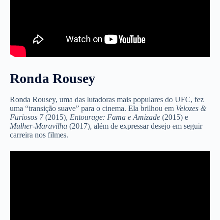
Ronda Rousey
Ronda Rousey, uma das lutadoras mais populares do UFC, fez
uma “transição suave” para o cinema. Ela brilhou em
Velozes &
Furiosos 7
(2015),
Entourage: Fama e Amizade
(2015) e
Mulher-Maravilha
(2017), além de expressar desejo em seguir
carreira nos filmes.