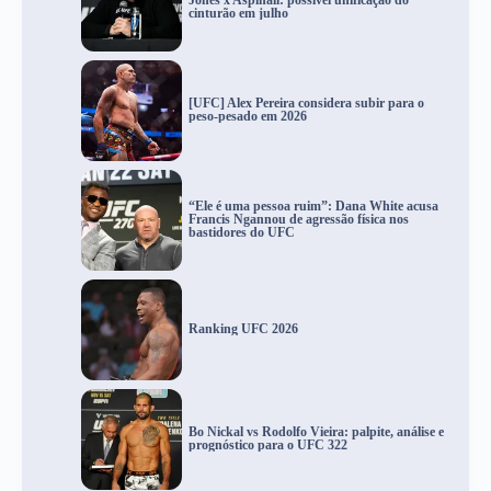
Jones x Aspinall: possível unificação do
cinturão em julho
[UFC] Alex Pereira considera subir para o
peso-pesado em 2026
“Ele é uma pessoa ruim”: Dana White acusa
Francis Ngannou de agressão física nos
bastidores do UFC
Ranking UFC 2026
Bo Nickal vs Rodolfo Vieira: palpite, análise e
prognóstico para o UFC 322