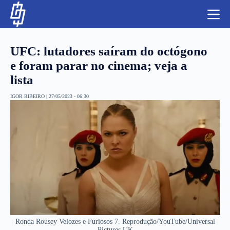
S
k
i
p
t
UFC: lutadores saíram do octógono
o
c
e foram parar no cinema; veja a
o
lista
n
t
NBA
e
IGOR RIBEIRO
|
27/05/2023 - 06:30
n
LUTAS E MMA
t
NFL
MLS
APOSTAS LEGAL
Ronda Rousey Velozes e Furiosos 7. Reprodução/YouTube/Universal
Pictures UK