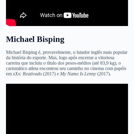
Michael Bisping
Michael Bisping é, provavelmente, o lutador inglês mais popular
da história do esporte. Mas, logo após encerrar a vitoriosa
carreira que incluiu o título dos pesos-médios (até 83,9 kg), o
carismático atleta encontrou seu caminho no cinema com papéis
em
xXx: Reativado
(2017) e
My Name Is Lenny
(2017).