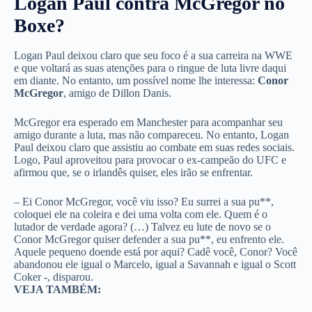
Logan Paul contra McGregor no
Boxe?
Logan Paul deixou claro que seu foco é a sua carreira na WWE
e que voltará as suas atenções para o ringue de luta livre daqui
em diante. No entanto, um possível nome lhe interessa:
Conor
McGregor
, amigo de Dillon Danis.
McGregor era esperado em Manchester para acompanhar seu
amigo durante a luta, mas não compareceu. No entanto, Logan
Paul deixou claro que assistiu ao combate em suas redes sociais.
Logo, Paul aproveitou para provocar o ex-campeão do UFC e
afirmou que, se o irlandês quiser, eles irão se enfrentar.
– Ei Conor McGregor, você viu isso? Eu surrei a sua pu**,
coloquei ele na coleira e dei uma volta com ele. Quem é o
lutador de verdade agora? (…) Talvez eu lute de novo se o
Conor McGregor quiser defender a sua pu**, eu enfrento ele.
Aquele pequeno doende está por aqui? Cadê você, Conor? Você
abandonou ele igual o Marcelo, igual a Savannah e igual o Scott
Coker -, disparou.
VEJA TAMBÉM: