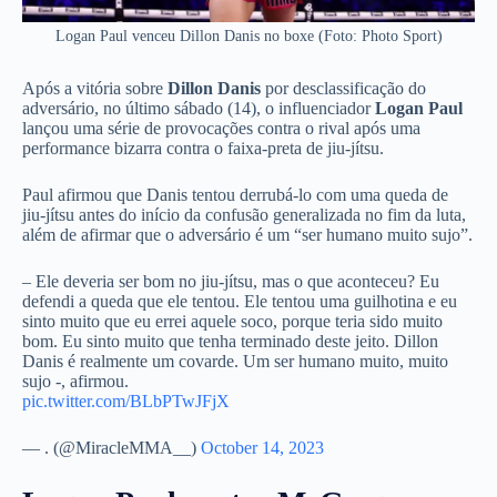
Logan Paul venceu Dillon Danis no boxe (Foto: Photo Sport)
Após a vitória sobre
Dillon Danis
por desclassificação do
adversário, no último sábado (14), o influenciador
Logan Paul
lançou uma série de provocações contra o rival após uma
performance bizarra contra o faixa-preta de jiu-jítsu.
Paul afirmou que Danis tentou derrubá-lo com uma queda de
jiu-jítsu antes do início da confusão generalizada no fim da luta,
além de afirmar que o adversário é um “ser humano muito sujo”.
– Ele deveria ser bom no jiu-jítsu, mas o que aconteceu? Eu
defendi a queda que ele tentou. Ele tentou uma guilhotina e eu
sinto muito que eu errei aquele soco, porque teria sido muito
bom. Eu sinto muito que tenha terminado deste jeito. Dillon
Danis é realmente um covarde. Um ser humano muito, muito
sujo -, afirmou.
pic.twitter.com/BLbPTwJFjX
— . (@MiracleMMA__)
October 14, 2023