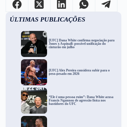
ÚLTIMAS PUBLICAÇÕES
[UFC] Dana White confirma negociação para
Jones x Aspinall: possível unificação do
cinturão em julho
[UFC] Alex Pereira considera subir para o
peso-pesado em 2026
“Ele é uma pessoa ruim”: Dana White acusa
Francis Ngannou de agressão física nos
bastidores do UFC