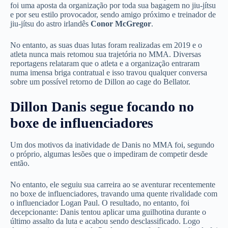
foi uma aposta da organização por toda sua bagagem no jiu-jítsu
e por seu estilo provocador, sendo amigo próximo e treinador de
jiu-jítsu do astro irlandês
Conor McGregor
.
No entanto, as suas duas lutas foram realizadas em 2019 e o
atleta nunca mais retomou sua trajetória no MMA. Diversas
reportagens relataram que o atleta e a organização entraram
numa imensa briga contratual e isso travou qualquer conversa
sobre um possível retorno de Dillon ao cage do Bellator.
Dillon Danis segue focando no
boxe de influenciadores
Um dos motivos da inatividade de Danis no MMA foi, segundo
o próprio, algumas lesões que o impediram de competir desde
então.
No entanto, ele seguiu sua carreira ao se aventurar recentemente
no boxe de influenciadores, travando uma quente rivalidade com
o influenciador Logan Paul. O resultado, no entanto, foi
decepcionante: Danis tentou aplicar uma guilhotina durante o
último assalto da luta e acabou sendo desclassificado. Logo