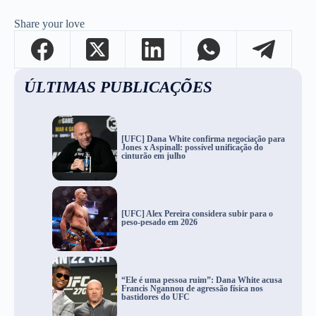
Share your love
ÚLTIMAS PUBLICAÇÕES
[UFC] Dana White confirma negociação para
Jones x Aspinall: possível unificação do
cinturão em julho
[UFC] Alex Pereira considera subir para o
peso-pesado em 2026
“Ele é uma pessoa ruim”: Dana White acusa
Francis Ngannou de agressão física nos
bastidores do UFC