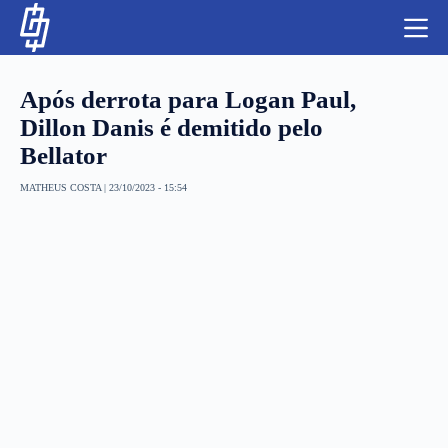
S
k
i
p
t
Após derrota para Logan Paul,
o
c
Dillon Danis é demitido pelo
o
Bellator
n
t
NBA
e
MATHEUS COSTA
|
23/10/2023 - 15:54
n
LUTAS E MMA
t
NFL
MLS
APOSTAS LEGAL