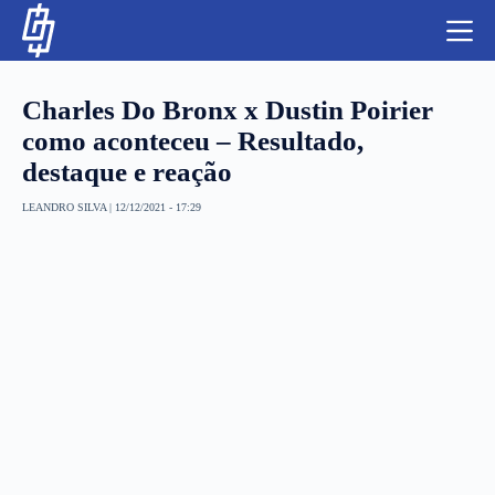
S
k
i
p
t
Charles Do Bronx x Dustin Poirier
o
c
como aconteceu – Resultado,
o
destaque e reação
n
t
NBA
e
LEANDRO SILVA
|
12/12/2021 - 17:29
n
LUTAS E MMA
t
NFL
MLS
APOSTAS LEGAL