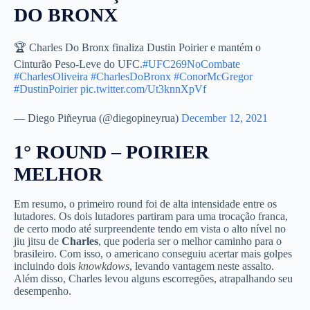
DO BRONX
🏆 Charles Do Bronx finaliza Dustin Poirier e mantém o
Cinturão Peso-Leve do UFC.
#UFC269NoCombate
#CharlesOliveira
#CharlesDoBronx
#ConorMcGregor
#DustinPoirier
pic.twitter.com/Ut3knnXpVf
— Diego Piñeyrua (@diegopineyrua)
December 12, 2021
1° ROUND – POIRIER
MELHOR
Em resumo, o primeiro round foi de alta intensidade entre os
lutadores. Os dois lutadores partiram para uma trocação franca,
de certo modo até surpreendente tendo em vista o alto nível no
jiu jitsu de
Charles
, que poderia ser o melhor caminho para o
brasileiro. Com isso, o americano conseguiu acertar mais golpes
incluindo dois
knowkdows
, levando vantagem neste assalto.
Além disso, Charles levou alguns escorregões, atrapalhando seu
desempenho.