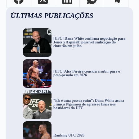
ÚLTIMAS PUBLICAÇÕES
[UFC] Dana White confirma negociação para
Jones x Aspinall: possível unificação do
cinturão em julho
[UFC] Alex Pereira considera subir para o
peso-pesado em 2026
“Ele é uma pessoa ruim”: Dana White acusa
Francis Ngannou de agressão física nos
bastidores do UFC
Ranking UFC 2026