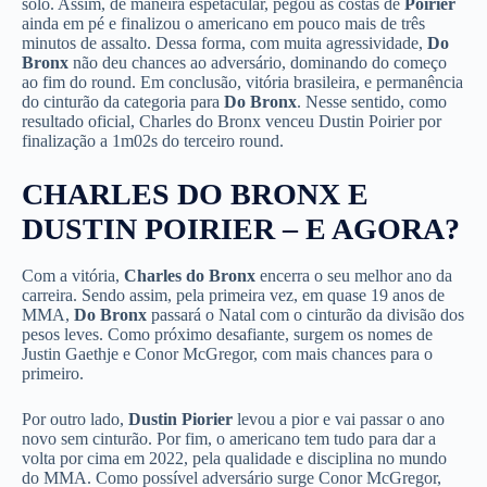
solo. Assim, de maneira espetacular, pegou as costas de
Poirier
ainda em pé e finalizou o americano em pouco mais de três
minutos de assalto. Dessa forma, com muita agressividade,
Do
Bronx
não deu chances ao adversário, dominando do começo
ao fim do round. Em conclusão, vitória brasileira, e permanência
do cinturão da categoria para
Do Bronx
. Nesse sentido, como
resultado oficial, Charles do Bronx venceu Dustin Poirier por
finalização a 1m02s do terceiro round.
CHARLES DO BRONX E
DUSTIN POIRIER – E AGORA?
Com a vitória,
Charles do Bronx
encerra o seu melhor ano da
carreira. Sendo assim, pela primeira vez, em quase 19 anos de
MMA,
Do Bronx
passará o Natal com o cinturão da divisão dos
pesos leves. Como próximo desafiante, surgem os nomes de
Justin Gaethje e Conor McGregor, com mais chances para o
primeiro.
Por outro lado,
Dustin Piorier
levou a pior e vai passar o ano
novo sem cinturão. Por fim, o americano tem tudo para dar a
volta por cima em 2022, pela qualidade e disciplina no mundo
do MMA. Como possível adversário surge Conor McGregor,