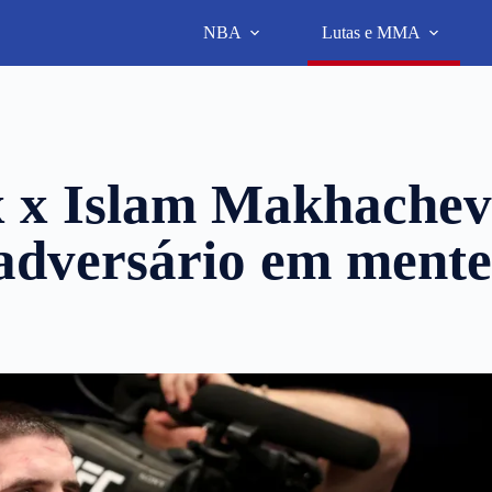
NBA
Lutas e MMA
x x Islam Makhache
adversário em ment