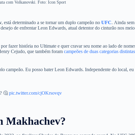
uta com Volkanovski. Foto: Icon Sport
v
, está determinado a se tornar um duplo campeão no
UFC
.
Ainda sem
u desejo de enfrentar Leon Edwards, atual detentor do cinturão nos meio
or fazer história no Ultimate e quer cravar seu nome ao lado de nome
Henry Cejudo, que também foram
campeões de duas categorias distinta
plo campeão. Eu posso bater Leon Edwards. Independente do local, eu
? 🤔
pic.twitter.com/cjOKrsovqv
am Makhachev?