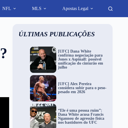
NFL
MLS
Apostas Legal
ÚLTIMAS PUBLICAÇÕES
v?
[UFC] Dana White
confirma negociação para
Jones x Aspinall: possível
e
unificação do cinturão em
julho
[UFC] Alex Pereira
considera subir para o peso-
pesado em 2026
“Ele é uma pessoa ruim”:
Dana White acusa Francis
Ngannou de agressão física
nos bastidores do UFC