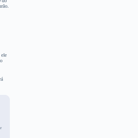
9 do
urão.
 ele
co
rá
ar