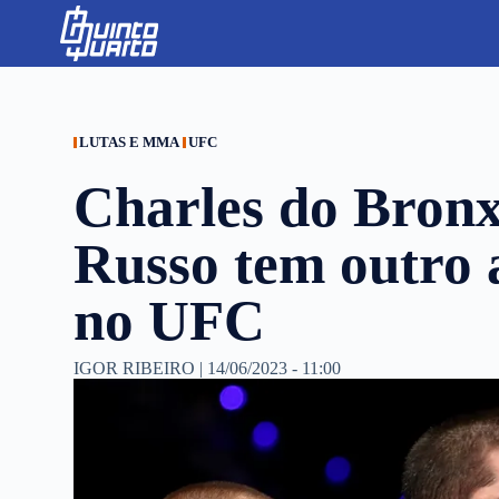
S
k
i
p
t
o
c
LUTAS E MMA
UFC
o
n
Charles do Bron
t
e
n
Russo tem outro 
t
no UFC
IGOR RIBEIRO
|
14/06/2023 - 11:00