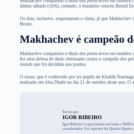
Makhachev conquistou o título dos pesos-leves em outubro
último sábado (10/6), contudo, o brasileiro venceu Beneil D
Os dois, inclusive, esquentaram o clima, já que Makhachev
Bronx.
Makhachev é campeão 
Makhachev conquistou o título dos pesos-leves em outubro 
fez uma defesa de título eletrizante contra o campeão dos p
rounds que foi decidida nos pontos.
O russo, que é conhecido por ser pupilo de Khabib Nurmago
realizado em Abu Dhabi no dia 21 de outubro deste ano. O a
Escrito por
IGOR RIBEIRO
Igor Ribeiro é especialista em lutas e MMA e
coordenador. Foi reporter do Quinto Quarto 