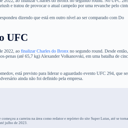
 de 2022, ao finalizar Charles do Bronx no segundo round. No UFC 28
ariush e tratou de provocar o atual campeão por uma revanche pelo cint
 respondeu dizendo que está em outro nível ao ser comparado com Do
do UFC
de 2022, ao
finalizar Charles do Bronx
no segundo round. Desde então,
esos-penas (até 65,7 kg) Alexander Volkanovski, em uma batalha de cin
medov, está previsto para liderar o aguardado evento UFC 294, que se
dversário ainda não foi definido pela empresa.
 começou a carreira na área como redator e repórter do site Super Lutas, até se torn
até julho de 2023.