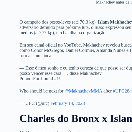
Makhachev antes de l
O campeão dos pesos-leves (até 70,3 kg),
Islam Makhache
adversário definido para próxima luta, o russo expressou se
médios (até 77 kg), em batalha na organização.
Em seu canal oficial no YouTube, Makhachev revelou busca p
como Conor McGregor, Daniel Cormier, Amanda Nunes e 
forma simultânea.
— Esse é meu sonho e eu tenho certeza de que posso ser du
posso vencer esse cara —, disse Makhachev.
Pound-For-Pound #1!
Who should be next for
@MakhachevMMA
after
#UFC284
— UFC (@ufc)
February 14, 2023
Charles do Bronx x Isl